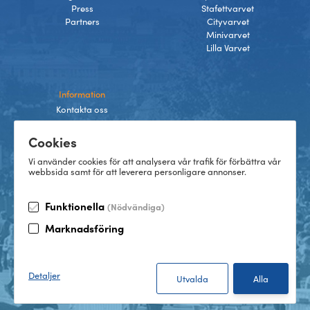
Press
Stafettvarvet
Partners
Cityvarvet
Minivarvet
Lilla Varvet
Information
Kontakta oss
Integritetspolicy
Cookies
Villkor
Cookies
Vi använder cookies för att analysera vår trafik för förbättra vår
webbsida samt för att leverera personligare annonser.
Funktionella
(Nödvändiga)
TikTok
Marknadsföring
Instagram
Facebook
LinkedIn
©
2026
Göteborgsvarvet
Detaljer