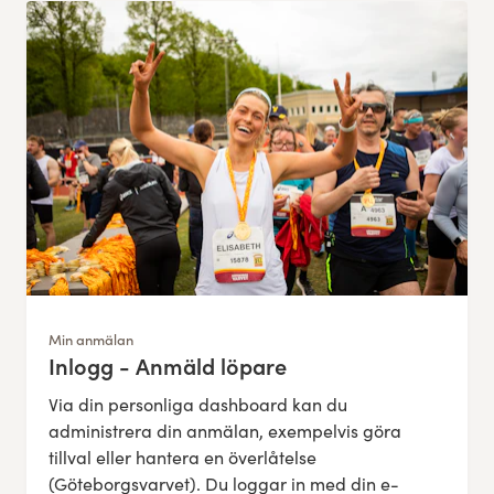
Res, bo, upplev
Hållbarhet
Göteborgsvarvets historia
Funktionär/Volontär
Min anmälan
Inlogg - Anmäld löpare
:
Via din personliga dashboard kan du
administrera din anmälan, exempelvis göra
tillval eller hantera en överlåtelse
(Göteborgsvarvet). Du loggar in med din e-