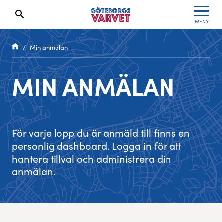
MENY
Sökresultaten dyker upp här
Kölista
Specialvarvet
Huvudpartners
Resultat 2026
Min anmälan
Deltagarinformation
Stafettvarvet
Evenemangs- & mediepartners
Resultatarkiv
MIN ANMÄLAN
Seedningsregler
Cityvarvet
Leverantörer
Anmälan
Bana
Minivarvet
Partners Varvetveckan
För varje lopp du är anmäld till finns en
Göteborgsvarvet Expo
Lilla Varvet
Partnerportal
personlig dashboard. Logga in för att
hantera tillval och administrera din
Löparinspiration och träning
Varvetmilen
anmälan.
Spring för välgörenhet
Göteborgsvarvet familjeområde