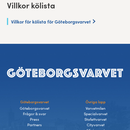
Villkor kölista
Villkor för kölista för Göteborgsvarvet
Sidfot
Göteborgsvarvet
Övriga lopp
Göteborgsvarvet
Varvetmilen
Frågor & svar
Specialvarvet
Press
Stafettvarvet
Partners
Cityvarvet