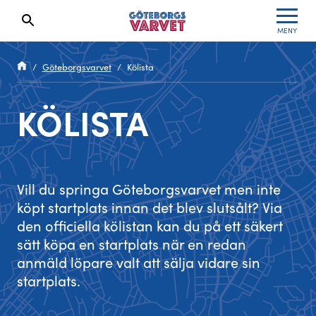
MENY
Sökresultaten dyker upp här
Specialvarvet
Huvudpartners
Resultat 2026
Göteborgsvarvet
Kölista
Stafettvarvet
Evenemangs- & mediepartners
Resultatarkiv
KÖLISTA
Cityvarvet
Leverantörer
Anmälan
Minivarvet
Partners Varvetveckan
Vill du springa Göteborgsvarvet men inte
Lilla Varvet
Partnerportal
köpt startplats innan det blev slutsålt? Via
den officiella kölistan kan du på ett säkert
Varvetmilen
sätt köpa en startplats när en redan
anmäld löpare valt att sälja vidare sin
startplats.