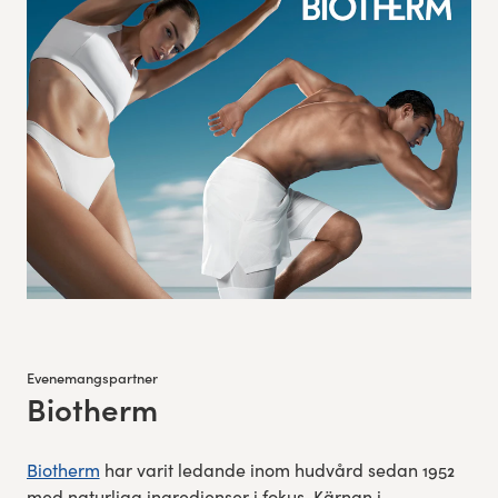
Evenemangspartner
Biotherm
:
Biotherm
har varit ledande inom hudvård sedan 1952
med naturliga ingredienser i fokus. Kärnan i