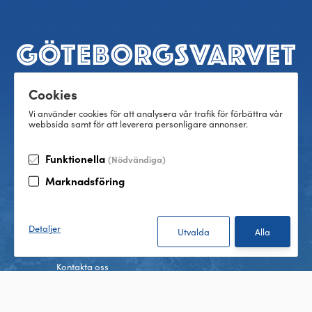
Sidfot
Cookies
Vi använder cookies för att analysera vår trafik för förbättra vår
Göteborgsvarvet
Övriga lopp
webbsida samt för att leverera personligare annonser.
Göteborgsvarvet
Varvetmilen
Frågor & svar
Specialvarvet
Funktionella
(Nödvändiga)
Press
Stafettvarvet
Partners
Cityvarvet
Marknadsföring
Minivarvet
Lilla Varvet
Detaljer
Information
Kontakta oss
Integritetspolicy
Villkor