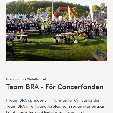
Res, bo, upplev
Hållbarhet
Göteborgsvarvets historia
Funktionär/Volontär
Huvudpartner Stafettvarvet
Team BRA - För Cancerfonden
:
I
Team BRA
springer vi till förmån för Cancerfonden!
Team BRA är ett gäng företag som sedan starten 2021
kombinerar fysisk aktivitet med insamling till