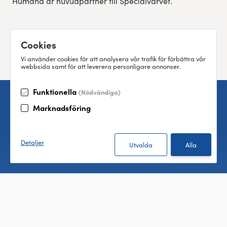
Humana är huvudpartner till Specialvarvet.
Cookies
Vi använder cookies för att analysera vår trafik för förbättra vår
webbsida samt för att leverera personligare annonser.
Funktionella
(Nödvändiga)
Marknadsföring
Sidfot
Detaljer
Göteborgsvarvet
Övriga lopp
Göteborgsvarvet
Varvetmilen
Frågor & svar
Specialvarvet
Press
Stafettvarvet
Partners
Cityvarvet