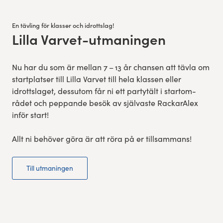
En tävling för klasser och idrottslag!
Lilla Varvet-utmaningen
:
Nu har du som är mel­lan 7 – 13 år chansen att tävla om
start­platser till Lil­la Varvet till hela klassen eller
idrottslaget, dessu­tom får ni ett par­tytält i star­tom­
rådet och pep­pande besök av själ­vaste Rackar­Alex
inför start!
Allt ni behöver göra är att röra på er tillsammans!
Till utmaningen