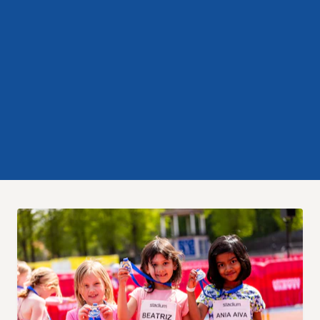
Res, bo, upplev
Hållbarhet
Göteborgsvarvets historia
Funktionär/Volontär