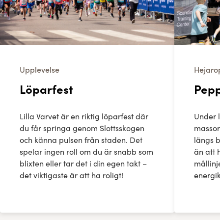
Upplevelse
Hejaro
Löparfest
Pepp
Lilla Varvet är en riktig löparfest där
Under 
du får springa genom Slottsskogen
massor
och känna pulsen från staden. Det
längs b
spelar ingen roll om du är snabb som
än att 
blixten eller tar det i din egen takt –
mållinj
det viktigaste är att ha roligt!
energik