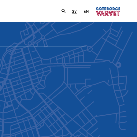
SV
EN