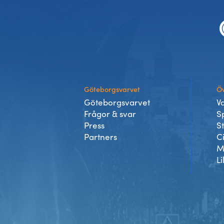
Sidfot
Göteborgsvarvet
Öv
Göteborgsvarvet
V
Frågor & svar
S
Press
S
Partners
C
M
Li