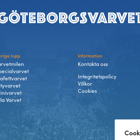
riga lopp
Information
arvetmilen
Kontakta oss
pecialvarvet
Integritetspolicy
tafettvarvet
Villkor
ityvarvet
Cookies
inivarvet
lla Varvet
Cook