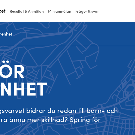
ket
Resultat & Anmälan
Min anmälan
Frågor & svar
örenhet
FÖR
NHET
svarvet bidrar du redan till barn- och
öra ännu mer skillnad? Spring för