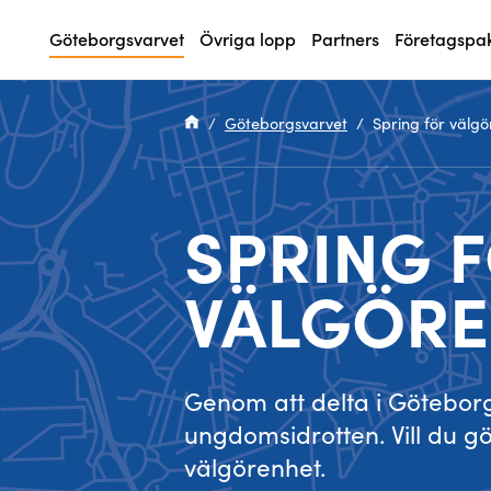
Göteborgsvarvet
Övriga lopp
Partners
Företagspa
Specialvarvet
Huvudpartners
Resultat 2026
Sökresultaten dyker upp här
Göteborgsvarvet
Spring för välg
Stafettvarvet
Evenemangs- & mediepartners
Resultatarkiv
Cityvarvet
Leverantörer
Anmälan
SPRING 
Minivarvet
Partners Varvetveckan
VÄLGÖRE
Lilla Varvet
Partnerportal
Varvetmilen
Genom att delta i Göteborg
ungdomsidrotten. Vill du g
välgörenhet.