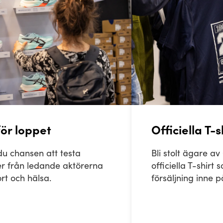
nför loppet
Officiella T-s
du chansen att testa
Bli stolt ägare a
r från ledande aktörerna
officiella T-shirt s
rt och hälsa.
försäljning inne 