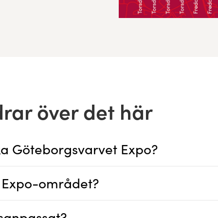
rar över det här
öka Göteborgsvarvet Expo?
å Expo-området?
tsanpassat?