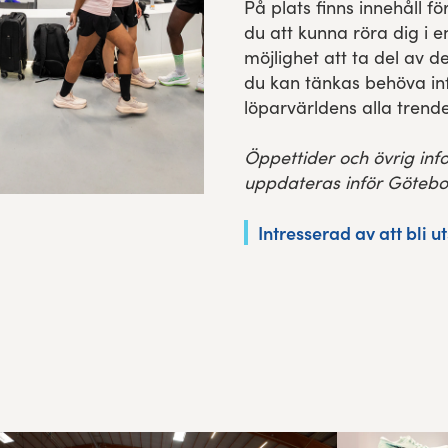
På plats finns innehåll f
du att kunna röra dig i e
möjlighet att ta del av d
du kan tänkas behöva infö
löparvärldens alla trende
Öppettider och övrig in
uppdateras inför Götebo
Intresserad av att bli u