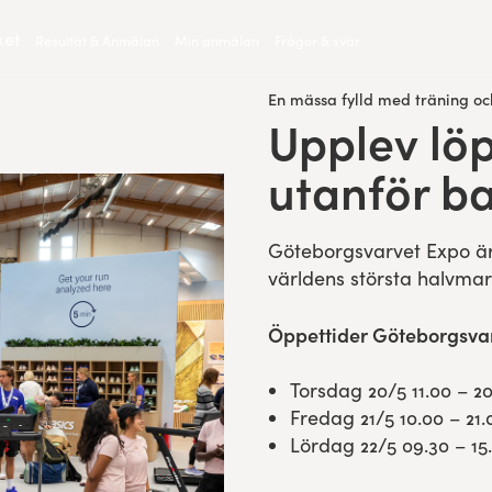
ket
Resultat & Anmälan
Min anmälan
Frågor & svar
En mässa fylld med träning oc
Upplev lö
:
utanför b
Göteborgsvarvet Expo är 
världens största halvmar
Öppettider Göteborgsvar
Torsdag 20/5 11.00 – 2
Fredag 21/5 10.00 – 21.
Lördag 22/5 09.30 – 15