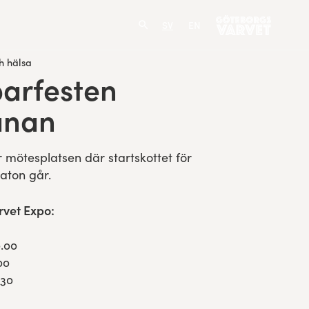
SV
EN
h hälsa
parfesten
anan
mötesplatsen där startskottet för
aton går.
vet Expo:
0.00
00
.30