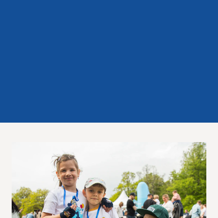
Res, bo, upplev
Hållbarhet
Göteborgsvarvets historia
Funktionär/Volontär