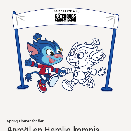
Spring i benen för fler!
Anmäl en Hemlig kompis
: