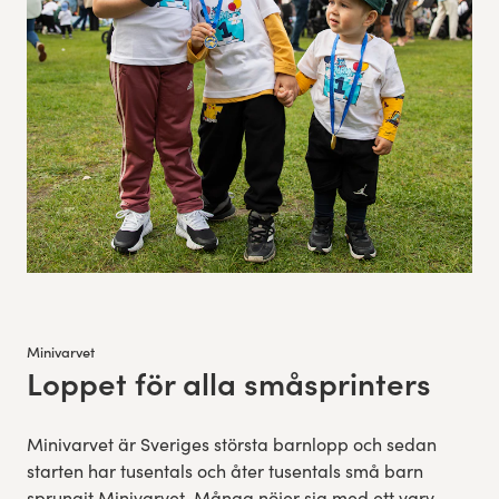
Minivarvet
Loppet för alla småsprinters
:
Minivarvet är Sveriges största barnlopp och sedan
starten har tusentals och åter tusentals små barn
sprungit Minivarvet. Många nöjer sig med ett varv,