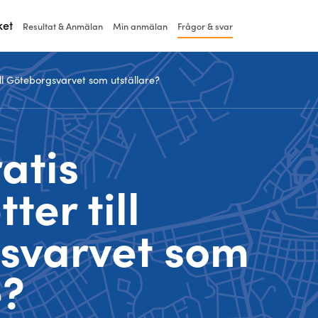
ket
Resultat & Anmälan
Min anmälan
Frågor & svar
till Göteborgsvarvet som utställare?
atis
ter till
svarvet som
e?