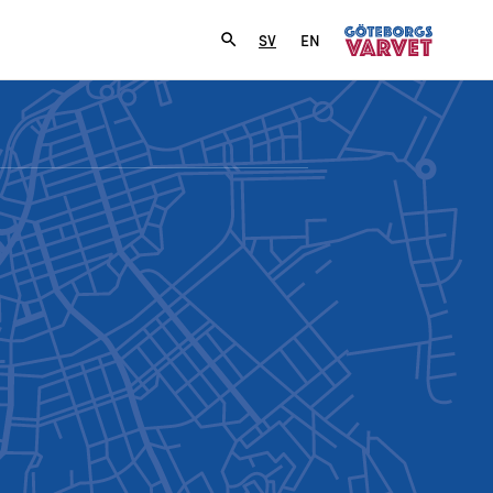
SV
EN