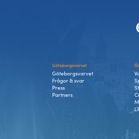
Sidfot
Göteborgsvarvet
Öv
Göteborgsvarvet
V
Frågor & svar
S
Press
S
Partners
C
M
Li