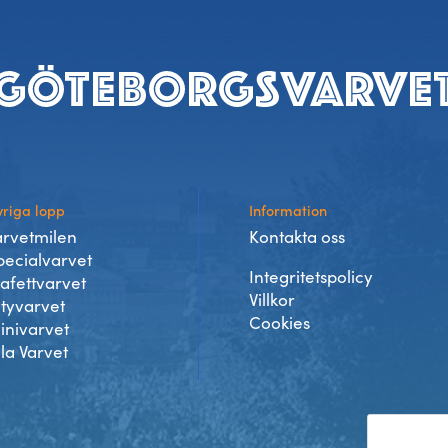
riga lopp
Information
arvetmilen
Kontakta oss
pecialvarvet
Integritetspolicy
tafettvarvet
Villkor
ityvarvet
Cookies
inivarvet
lla Varvet