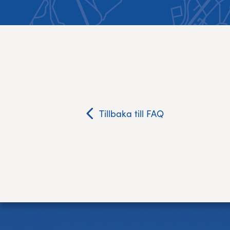
Res, bo, upplev
Hållbarhet
Göteborgsvarvets historia
Funktionär/Volontär
Tillbaka till FAQ