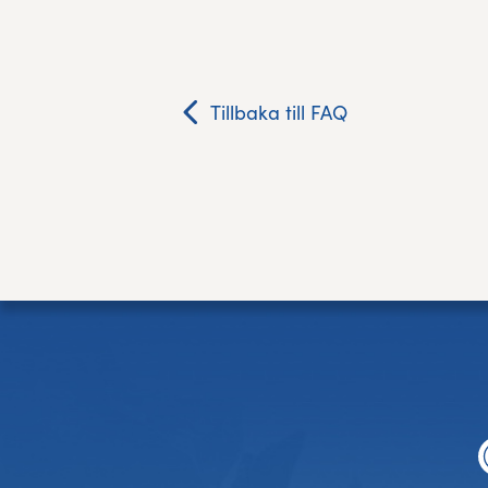
Res, bo, upplev
Hållbarhet
Tillbaka till FAQ
Göteborgsvarvets historia
Funktionär/Volontär
Sidfot