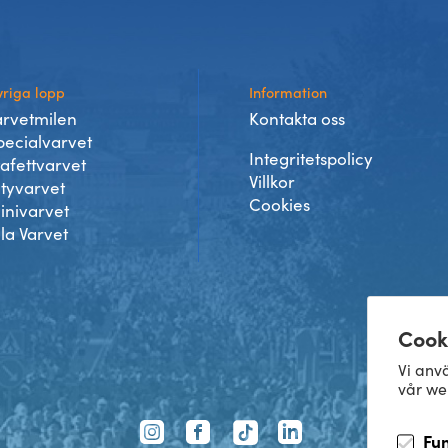
riga lopp
Information
arvetmilen
Kontakta oss
pecialvarvet
Integritetspolicy
tafettvarvet
Villkor
ityvarvet
Cookies
inivarvet
lla Varvet
Cook
Vi anvä
vår we
TikTok
Fu