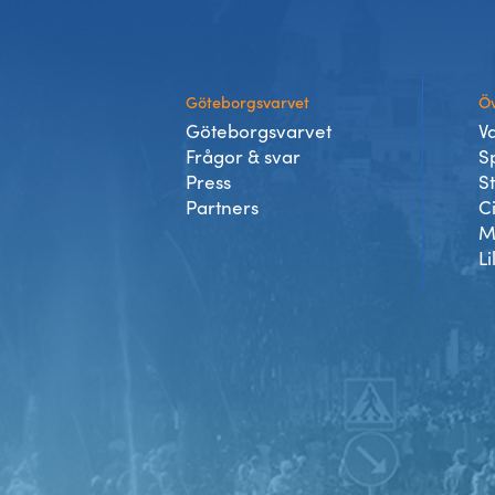
Göteborgsvarvet
Öv
Göteborgsvarvet
V
Frågor & svar
S
Press
S
Partners
C
M
Li