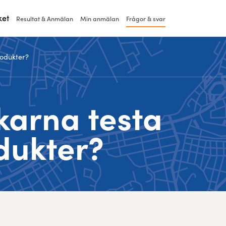
ket
Resultat & Anmälan
Min anmälan
Frågor & svar
odukter?
karna testa
dukter?