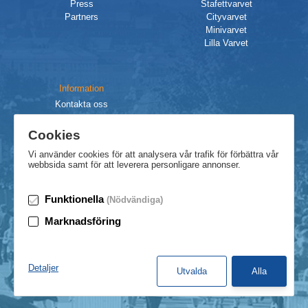
Press
Stafettvarvet
Partners
Cityvarvet
Minivarvet
Lilla Varvet
Information
Kontakta oss
Integritetspolicy
Cookies
Villkor
Cookies
Vi använder cookies för att analysera vår trafik för förbättra vår
webbsida samt för att leverera personligare annonser.
Funktionella
(Nödvändiga)
TikTok
Marknadsföring
Instagram
Facebook
LinkedIn
©
2026
Göteborgsvarvet
Detaljer