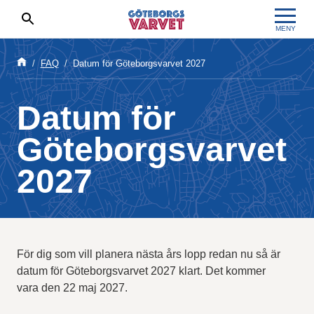
MENY
Sökresultaten dyker upp här
Kölista
Specialvarvet
Huvudpartners
Resultat 2026
FAQ
Datum för Göteborgsvarvet 2027
Deltagarinformation
Stafettvarvet
Evenemangs- & mediepartners
Resultatarkiv
Datum för
Seedningsregler
Cityvarvet
Leverantörer
Anmälan
Göteborgsvarvet
Bana
Minivarvet
Partners Varvetveckan
2027
Göteborgsvarvet Expo
Lilla Varvet
Partnerportal
Löparinspiration och träning
Varvetmilen
För dig som vill planera nästa års lopp redan nu så är
Spring för välgörenhet
datum för Göteborgsvarvet 2027 klart. Det kommer
vara den 22 maj 2027.
Göteborgsvarvet familjeområde