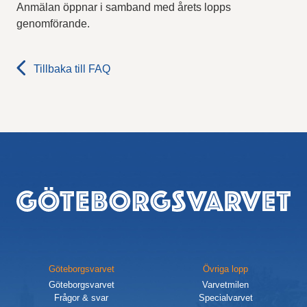
Anmälan öppnar i samband med årets lopps
genomförande.
Res, bo, upplev
Hållbarhet
Tillbaka till FAQ
Göteborgsvarvets historia
Funktionär/Volontär
Sidfot
Göteborgsvarvet
Övriga lopp
Göteborgsvarvet
Varvetmilen
Frågor & svar
Specialvarvet