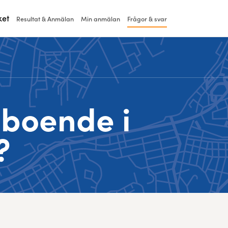
ket
Resultat & Anmälan
Min anmälan
Frågor & svar
 boende i
?