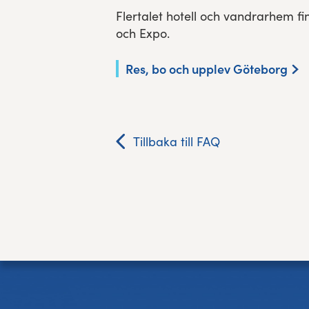
Flertalet hotell och vandrarhem
Res, bo, upplev
och Expo.
Hållbarhet
Res, bo och upplev Göteborg
Göteborgsvarvets historia
Funktionär/Volontär
Tillbaka till FAQ