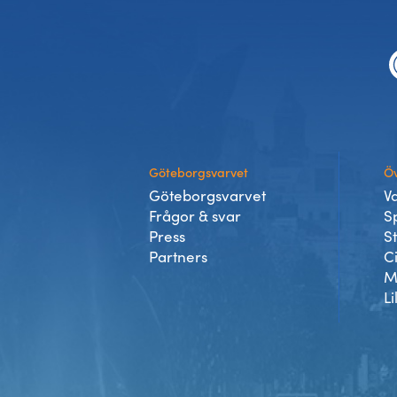
Sidfot
Göteborgsvarvet
Öv
Göteborgsvarvet
V
Frågor & svar
S
Press
S
Partners
C
M
Li