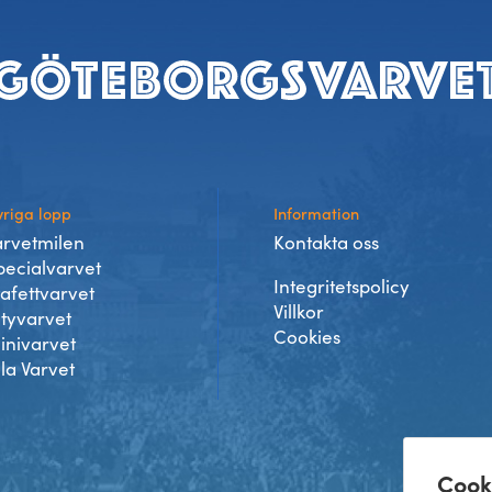
riga lopp
Information
arvetmilen
Kontakta oss
pecialvarvet
Integritetspolicy
tafettvarvet
Villkor
ityvarvet
Cookies
inivarvet
lla Varvet
Cook