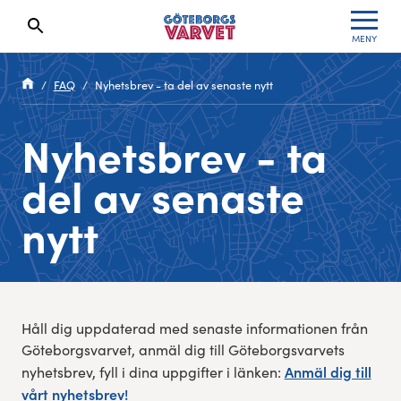
MENY
Sökresultaten dyker upp här
Kölista
Specialvarvet
Huvudpartners
Resultat 2026
FAQ
Nyhetsbrev - ta del av senaste nytt
Deltagarinformation
Stafettvarvet
Evenemangs- & mediepartners
Resultatarkiv
Nyhetsbrev - ta
Seedningsregler
Cityvarvet
Leverantörer
Anmälan
del av senaste
Bana
Minivarvet
Partners Varvetveckan
nytt
Göteborgsvarvet Expo
Lilla Varvet
Partnerportal
Löparinspiration och träning
Varvetmilen
Håll dig uppdaterad med senaste informationen från
Spring för välgörenhet
Göteborgsvarvet, anmäl dig till Göteborgsvarvets
Anmäl dig till
nyhetsbrev, fyll i dina uppgifter i länken:
Göteborgsvarvet familjeområde
vårt nyhetsbrev!