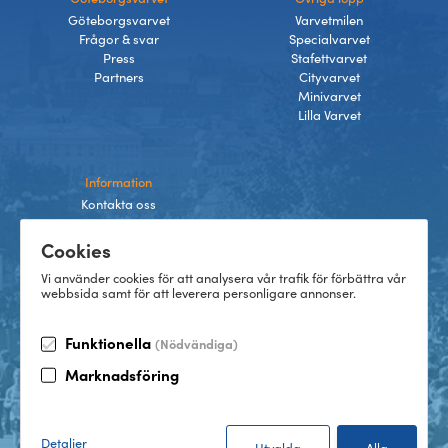
Göteborgsvarvet
Varvetmilen
Frågor & svar
Specialvarvet
Press
Stafettvarvet
Partners
Cityvarvet
Minivarvet
Lilla Varvet
Information
Kontakta oss
Integritetspolicy
Cookies
Villkor
Cookies
Vi använder cookies för att analysera vår trafik för förbättra vår
webbsida samt för att leverera personligare annonser.
Funktionella
(Nödvändiga)
TikTok
Marknadsföring
Instagram
Facebook
LinkedIn
©
2026
Göteborgsvarvet
Detaljer