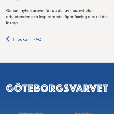
Res, bo, upplev
Genom nyhetsbrevet får du del av tips, nyheter,
erbjudanden och inspirerande löparläsning direkt i din
Hållbarhet
inkorg.
Göteborgsvarvets historia
Tillbaka till FAQ
Funktionär/Volontär
Sidfot
Göteborgsvarvet
Övriga lopp