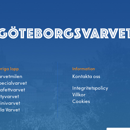
riga lopp
Information
arvetmilen
Kontakta oss
pecialvarvet
Integritetspolicy
tafettvarvet
Villkor
ityvarvet
Cookies
inivarvet
lla Varvet