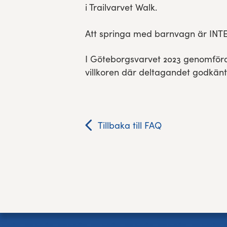
i Trailvarvet Walk.
Res, bo, upplev
Att springa med barnvagn är INTE ti
Hållbarhet
I Göteborgsvarvet 2023 genomförd
Göteborgsvarvets historia
villkoren där deltagandet godkän
Funktionär/Volontär
Tillbaka till FAQ