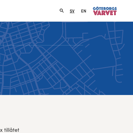
SV
EN
tillåtet