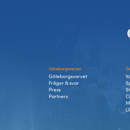
Sidfot
Göteborgsvarvet
Öv
Göteborgsvarvet
V
Frågor & svar
S
Press
S
Partners
C
M
Li