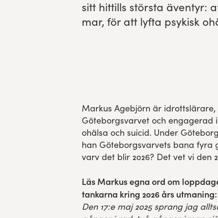
sitt hit­tills störs­ta även­t
Res, bo, upplev
mar, för att lyf­ta psykisk oh
Hållbarhet
Göteborgsvarvets historia
Funktionär/Volontär
Markus Agebjörn är idrottslärare
Göteborgsvarvet och engagerad i 
ohälsa och suicid. Under Götebor
han Göteborgsvarvets bana fyra 
varv det blir 2026? Det vet vi den 
Läs Markus egna ord om loppdage
tankarna kring 2026 års utmaning:
Den 17:e maj 2025 sprang jag allt