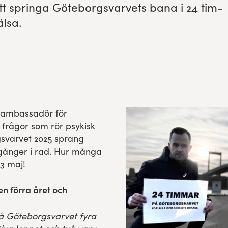
yr: att springa Göte­borgsvarvets bana i
24
tim­
älsa.
, ambassadör för
frågor som rör psykisk
gsvarvet 2025 sprang
gånger i rad. Hur många
23 maj!
n förra året och
så Göteborgsvarvet fyra