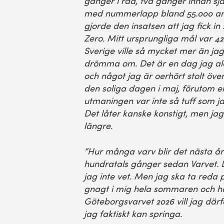
gånger i rad, två gånger innan sjä
med nummerlapp bland 55.000 and
gjorde den insatsen att jag fick in 2
Zero. Mitt ursprungliga mål var 4
Sverige ville så mycket mer än ja
drömma om. Det är en dag jag a
och något jag är oerhört stolt över
den soliga dagen i maj, förutom en
utmaningen var inte så tuff som ja
Det låter kanske konstigt, men ja
längre.
”Hur många varv blir det nästa år?
hundratals gånger sedan Varvet. D
jag inte vet. Men jag ska ta reda 
gnagt i mig hela sommaren och h
Göteborgsvarvet 2026 vill jag därf
jag faktiskt kan springa.