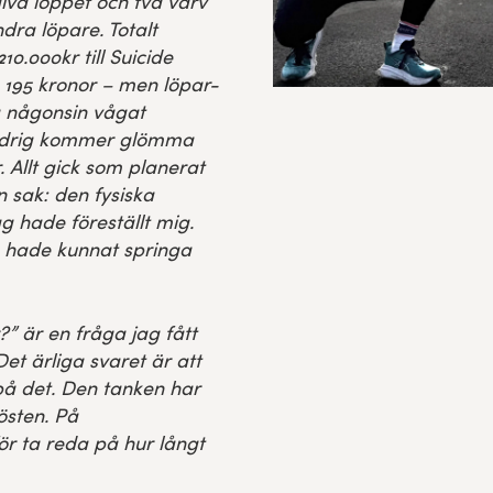
lva loppet och två varv
ra löpare. Totalt
10.000kr till Suicide
2 195 kronor – men löpar-
g någonsin vågat
ldrig kommer glömma
. Allt gick som planerat
 sak: den fysiska
g hade föreställt mig.
g hade kunnat springa
” är en fråga jag fått
et ärliga svaret är att
på det.
Den tanken har
östen. På
ör ta reda på hur långt