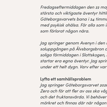
Fredagseftermiddagen den 22 maj 
största och viktigaste äventyr hitti
Göteborgsvarvets bana i 24 timma
med psykisk ohälsa. För alla som i
som förlorat någon nära.
Jag springer genom Avenyn i den 
soluppgången på Älvsborgsbron o
soliga förmiddagen i Slottskogen, 
startar era egna äventyr. Jag spri
under ett helt dygn. Varv efter v
Lyfta ett samhällsproblem
Jag springer Göteborgsvarvet 2026 
Zero och för att fler av oss ska v
och det fruktansvärda. Vi behöver 
mörkret och finnas där när någon