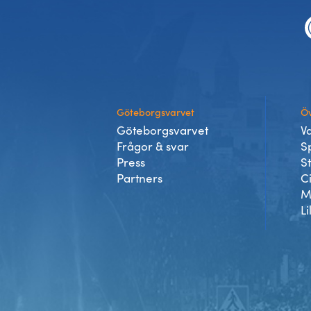
Göteborgsvarvet
Öv
Göteborgsvarvet
V
Frågor & svar
S
Press
S
Partners
C
M
Li