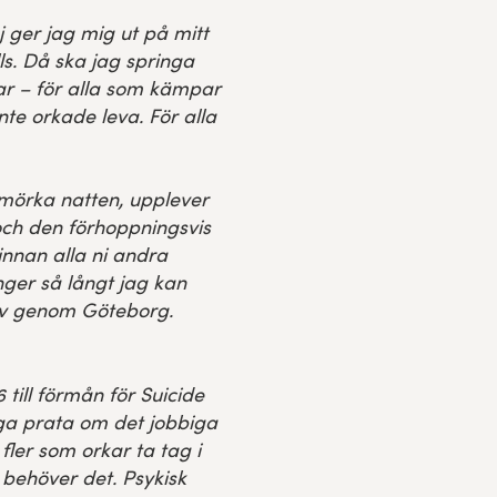
ger jag mig ut på mitt
lls. Då ska jag springa
r – för alla som kämpar
nte orkade leva. För alla
mörka natten, upplever
ch den förhoppningsvis
innan alla ni andra
nger så långt jag kan
arv genom Göteborg.
till förmån för Suicide
åga prata om det jobbiga
fler som orkar ta tag i
 behöver det.
Psykisk