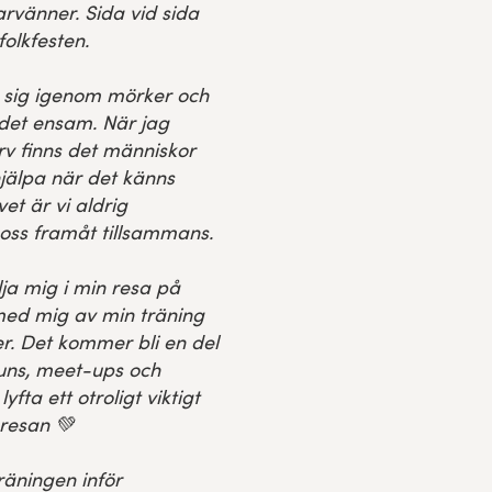
parvänner. Sida vid sida
olkfesten.
ta sig igenom mörker och
 det ensam. När jag
arv finns det människor
hjälpa
när det känns
et är vi aldrig
 oss framåt tillsammans.
a mig i min resa på
med mig av min träning
r. Det kommer bli en del
uns, meet-ups och
lyfta ett otroligt viktigt
resan 💚
räningen inför