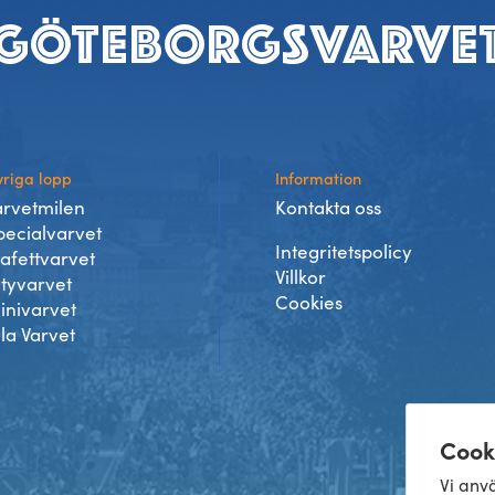
riga lopp
Information
arvetmilen
Kontakta oss
pecialvarvet
Integritetspolicy
tafettvarvet
Villkor
ityvarvet
Cookies
inivarvet
lla Varvet
Cook
Vi anvä