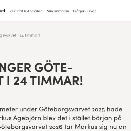
ket
Resultat & Anmälan
Min anmälan
Frågor & svar
svarvet i 24 timmar!
NGER GÖTE­
 I
24
TIMMAR!
o­me­ter under Göte­borgsvarvet
2025
hade
kus Age­b­jörn blev det i stäl­let bör­jan på
Göte­borgsvarvet
2026
tar Markus sig nu an