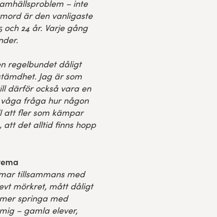
samhällsproblem – inte
vmord är den vanligaste
 och 24 år. Varje gång
nder.
n regelbundet dåligt
stämdhet. Jag är som
ll därför också vara en
att våga fråga hur någon
ll att fler som kämpar
, att det alltid finns hopp
 tema
immar tillsammans med
vt mörkret, mått dåligt
mer springa med
mig – gamla elever,