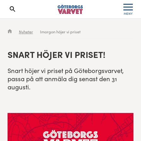
MENY
Sökresultaten dyker upp här
Kölista
Specialvarvet
Huvudpartners
Resultat 2026
Nyheter
Imorgon höjer vi priset
Deltagarinformation
Stafettvarvet
Evenemangs- & mediepartners
Resultatarkiv
SNART HÖJER VI PRISET!
Seedningsregler
Cityvarvet
Leverantörer
Anmälan
Snart höjer vi priset på Göte­borgsvarvet,
Bana
Minivarvet
Partners Varvetveckan
pas­sa på att anmäla dig senast den
31
augusti.
Göteborgsvarvet Expo
Lilla Varvet
Partnerportal
Löparinspiration och träning
Varvetmilen
Spring för välgörenhet
Göteborgsvarvet familjeområde