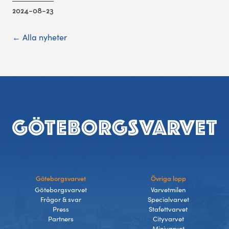
2024-08-23
← Alla nyheter
Sidfot
Göteborgsvarvet
Övriga lopp
Göteborgsvarvet
Varvetmilen
Frågor & svar
Specialvarvet
Press
Stafettvarvet
Partners
Cityvarvet
Minivarvet