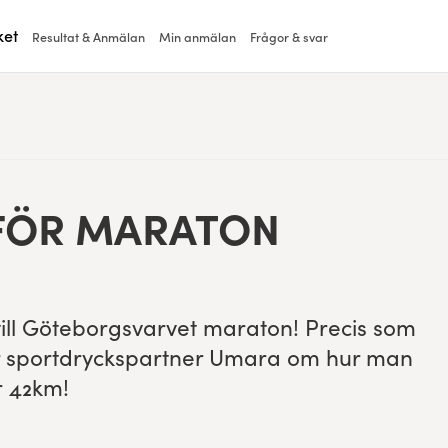
ket
Resultat & Anmälan
Min anmälan
Frågor & svar
 FÖR MARATON
till Göte­borgsvarvet mara­ton! Pre­cis som
vår sportdryckspart­ner Umara om hur man
r
42
km!