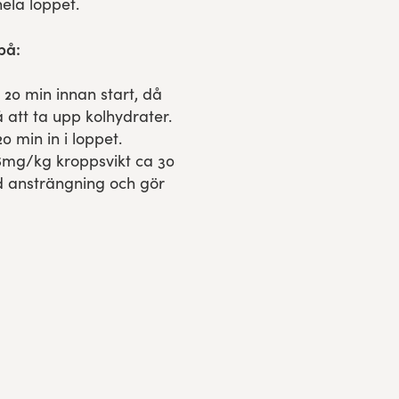
ela loppet.
 på:
a 20 min innan start, då
att ta upp kolhydrater.
0 min in i loppet.
-6mg/kg kroppsvikt ca 30
d ansträngning och gör