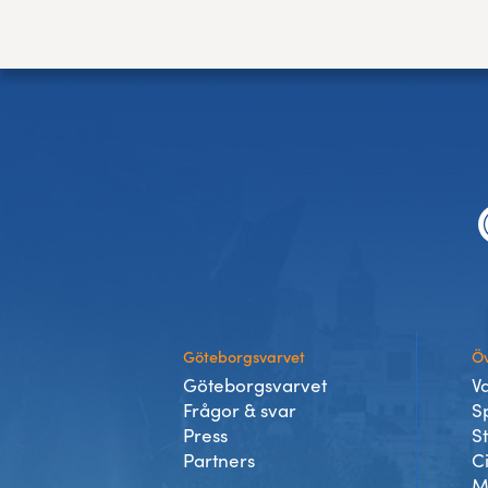
Sidfot
Göteborgsvarvet
Öv
Göteborgsvarvet
V
Frågor & svar
S
Press
S
Partners
C
M