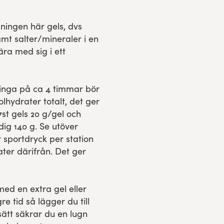
sningen här gels, dvs
mt salter/mineraler i en
ära med sig i ett
inga på ca 4 timmar bör
olhydrater totalt, det ger
st gels 20 g/gel och
dig 140 g. Se utöver
r sportdryck per station
ater därifrån. Det ger
 med en extra gel eller
e tid så lägger du till
sätt säkrar du en lugn