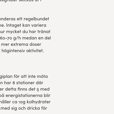
nderas ett regelbundet
e. Intaget kan variera
 hur mycket du har tränat
r 60-70 g/h medan en del
sa mer extrema doser
 högintensiv aktivitet.
iplan för att inte möta
 har 8 stationer där
r detta finns det 5 med
 på energistationerna blir
åller ca 10g kolhydrater
med sig och dricka för