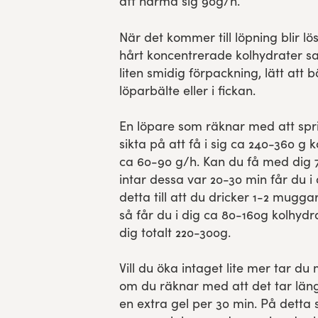
att närma sig 90g/h.
När det kommer till löpning blir lö
hårt koncentrerade kolhydrater sa
liten smidig förpackning, lätt att b
löparbälte eller i fickan.
En löpare som räknar med att spr
sikta på att få i sig ca 240-360 g k
ca 60-90 g/h. Kan du få med dig 7
intar dessa var 20-30 min får du i 
detta till att du dricker 1-2 mugga
så får du i dig ca 80-160g kolhydr
dig totalt 220-300g.
Vill du öka intaget lite mer tar du
om du räknar med att det tar längr
en extra gel per 30 min. På detta 