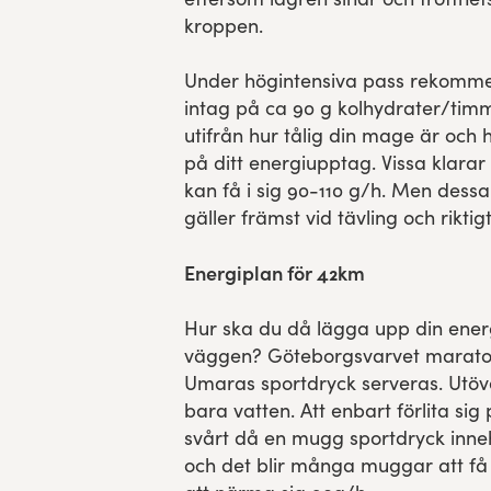
kroppen.
Under högintensiva pass rekomme
intag på ca 90 g kolhydrater/timm
utifrån hur tålig din mage är och
på ditt energiupptag. Vissa klara
kan få i sig 90-110 g/h. Men des
gäller främst vid tävling och riktigt
Energiplan för 42km
Hur ska du då lägga upp din energ
väggen? Göteborgsvarvet maraton
Umaras sportdryck serveras. Utöve
bara vatten. Att enbart förlita sig
svårt då en mugg sportdryck inneh
och det blir många muggar att få 