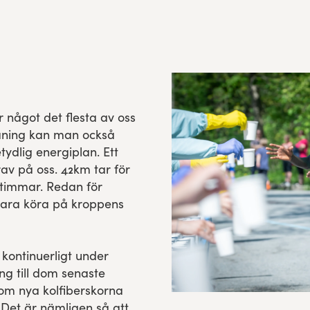
 något det flesta av oss
räning kan man också
tydlig energiplan. Ett
av på oss. 42km tar för
2 timmar. Redan för
 bara köra på kroppens
 kontinuerligt under
ing till dom senaste
dom nya kolfiberskorna
 Det är nämligen så att