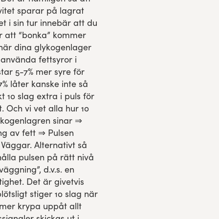
vitet sparar på lagrat
t i sin tur innebär att du
er att “bonka” kommer
när dina glykogenlager
 använda fettsyror i
star 5-7% mer syre för
7% låter kanske inte så
 10 slag extra i puls för
 Och vi vet alla hur 10
lykogenlagren sinar ⇒
ng av fett ⇒ Pulsen
 Väggar. Alternativt så
ålla pulsen på rätt nivå
äggning”, d.v.s. en
tighet. Det är givetvis
tsligt stiger 10 slag när
mer krypa uppåt allt
signaler skickas ut i