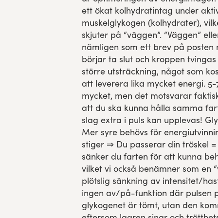
ett ökat kolhydratintag under akti
muskelglykogen (kolhydrater), vilke
skjuter på “väggen”. “Väggen” ell
nämligen som ett brev på posten 
börjar ta slut och kroppen tvingas
större utsträckning, något som ko
att leverera lika mycket energi. 5-
mycket, men det motsvarar faktiskt
att du ska kunna hålla samma fart.
slag extra i puls kan upplevas! G
Mer syre behövs för energiutvinni
stiger ⇒ Du passerar din tröskel =
sänker du farten för att kunna beh
vilket vi också benämner som en “v
plötslig sänkning av intensitet/has
ingen av/på-funktion där pulsen plö
glykogenet är tömt, utan den kom
eftersom lagren sinar och trötthets