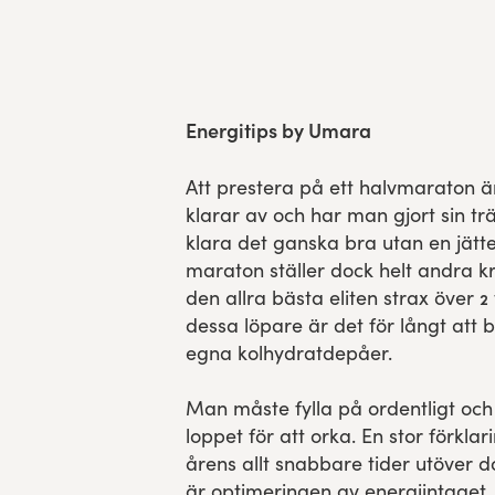
Res, bo, upplev
Hållbarhet
Energitips by Umara
Göteborgsvarvets historia
Att prestera på ett halvmaraton är
Funktionär/Volontär
klarar av och har man gjort sin t
klara det ganska bra utan en jätte
maraton ställer dock helt andra kr
den allra bästa eliten strax över 
dessa löpare är det för långt att
egna kolhydratdepåer.
Man måste fylla på ordentligt och
loppet för att orka. En stor förklar
årens allt snabbare tider utöver 
är optimeringen av energiintaget.