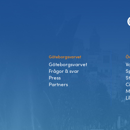
Sidfot
Göteborgsvarvet
Öv
Göteborgsvarvet
V
Frågor & svar
S
Press
S
Partners
C
M
Li