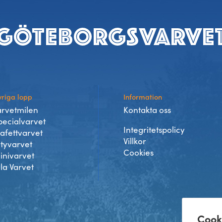
riga lopp
Information
arvetmilen
Kontakta oss
pecialvarvet
Integritetspolicy
tafettvarvet
Villkor
ityvarvet
Cookies
inivarvet
lla Varvet
Cook