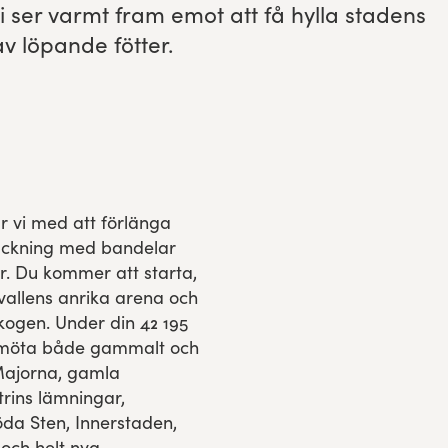
 Vi ser varmt fram emot att få hyl­la stadens
v löpande fötter.
ar vi med att förlänga
äckning med bandelar
ser. Du kommer att starta,
svallens anrika arena och
kogen. Under din 42 195
 möta både gammalt och
Majorna, gamla
trins lämningar,
da Sten, Innerstaden,
och helt nya