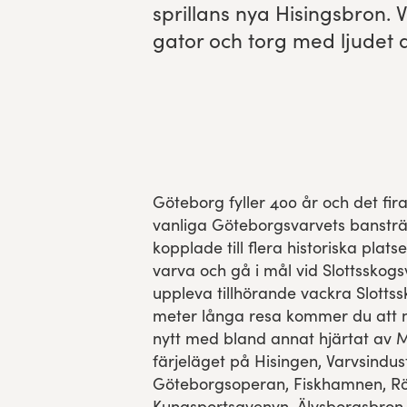
spril­lans nya His­ings­bron.
Res, bo, upplev
gator och torg med ljudet a
Hållbarhet
Göteborgsvarvets historia
Funktionär/Volontär
Göteborg fyller 400 år och det fir
vanliga Göteborgsvarvets banstr
kopplade till flera historiska plat
varva och gå i mål vid Slottsskog
uppleva tillhörande vackra Slottss
meter långa resa kommer du att
nytt med bland annat hjärtat av 
färjeläget på Hisingen, Varvsindus
Göteborgsoperan, Fiskhamnen, Rö
Kungsportsavenyn, Älvsborgsbron 