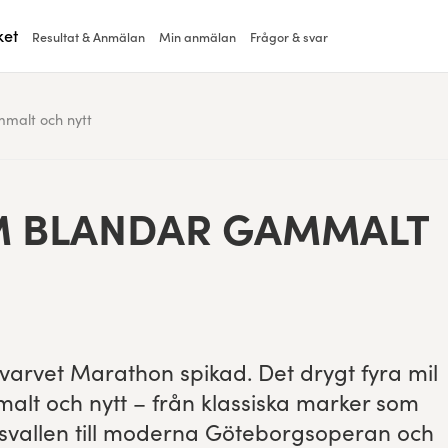
ket
Resultat & Anmälan
Min anmälan
Frågor & svar
mmalt och nytt
M BLANDAR GAM­MALT
svarvet Marathon spikad. Det drygt fyra mil
alt och nytt – från klas­siska mark­er som
svallen till moder­na Göte­borgsop­er­an och