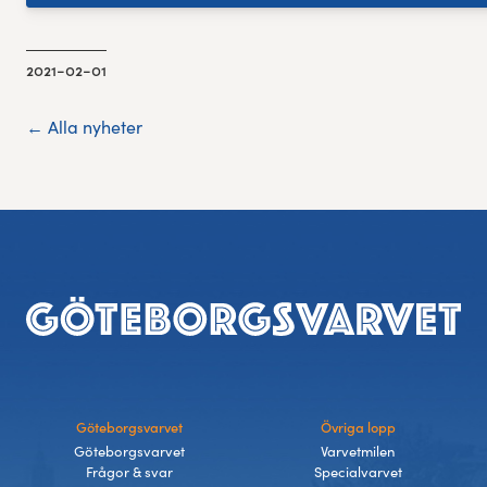
2021-02-01
← Alla nyheter
Sidfot
Göteborgsvarvet
Övriga lopp
Göteborgsvarvet
Varvetmilen
Frågor & svar
Specialvarvet