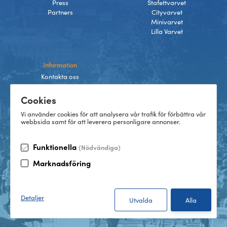
Press
Stafettvarvet
Partners
Cityvarvet
Minivarvet
Lilla Varvet
Information
Kontakta oss
Integritetspolicy
Cookies
Villkor
Cookies
Vi använder cookies för att analysera vår trafik för förbättra vår
webbsida samt för att leverera personligare annonser.
Funktionella
(Nödvändiga)
TikTok
Marknadsföring
Instagram
Facebook
LinkedIn
©
2026
Göteborgsvarvet
Detaljer