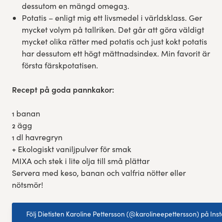
dessutom en mängd omega3.
Potatis – enligt mig ett livsmedel i världsklass. Ger
mycket volym på tallriken. Det går att göra väldigt
mycket olika rätter med potatis och just kokt potatis
har dessutom ett högt mättnadsindex. Min favorit är
första färskpotatisen.
Recept på goda pannkakor:
1 banan
2 ägg
1 dl havregryn
+ Ekologiskt vaniljpulver för smak
MIXA och stek i lite olja till små plättar
Servera med keso, banan och valfria nötter eller
nötsmör!
Följ Dietisten Karoline Pettersson (@karolineepettersson) på In