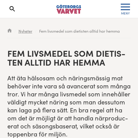
MENY
Sökresultaten dyker upp här
Kölista
Specialvarvet
Huvudpartners
Resultat 2026
Nyheter
Fem livsmedel som dietisten alltid har hemma
Deltagarinformation
Stafettvarvet
Evenemangs- & mediepartners
Resultatarkiv
FEM LIVSMEDEL SOM DIETIS­
Seedningsregler
Cityvarvet
Leverantörer
Anmälan
TEN ALLTID HAR HEMMA
Bana
Minivarvet
Partners Varvetveckan
Att äta häl­sosam och näringsmäs­sig mat
behöver inte vara så avancer­at som mån­ga
Göteborgsvarvet Expo
Lilla Varvet
Partnerportal
tror. Vi har mån­ga livsmedel som innehåller
väldigt myck­et näring som man dessu­tom
Löparinspiration och träning
Varvetmilen
kan laga på flera sätt. En bra regel att ha
om det är möjligt är att hand­la när­pro­duc­
Spring för välgörenhet
er­at och säsongs­baser­at, vilket ock­så är
top­pen­bra för miljön.
Göteborgsvarvet familjeområde