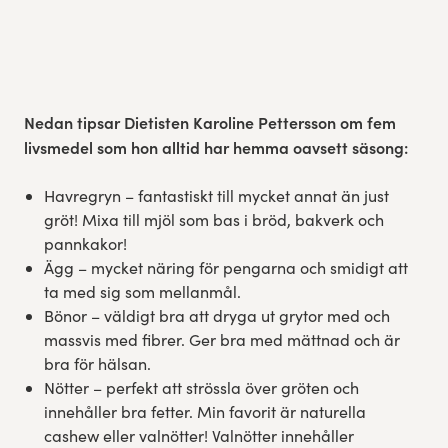
Res, bo, upplev
Hållbarhet
Nedan tipsar Dietisten Karoline Pettersson om fem
Göteborgsvarvets historia
livsmedel som hon alltid har hemma oavsett säsong:
Funktionär/Volontär
Havregryn – fantastiskt till mycket annat än just
gröt! Mixa till mjöl som bas i bröd, bakverk och
pannkakor!
Ägg – mycket näring för pengarna och smidigt att
ta med sig som mellanmål.
Bönor – väldigt bra att dryga ut grytor med och
massvis med fibrer. Ger bra med mättnad och är
bra för hälsan.
Nötter – perfekt att strössla över gröten och
innehåller bra fetter. Min favorit är naturella
cashew eller valnötter! Valnötter innehåller