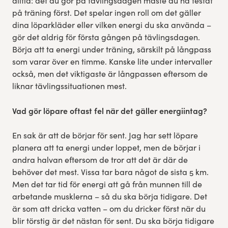
alltid: det du gör på tävlingsdagen måste du ha testat
på träning först. Det spelar ingen roll om det gäller
dina löparkläder eller vilken energi du ska använda –
gör det aldrig för första gången på tävlingsdagen.
Börja att ta energi under träning, särskilt på långpass
som varar över en timme. Kanske lite under intervaller
också, men det viktigaste är långpassen eftersom de
liknar tävlingssituationen mest.
Vad gör löpare oftast fel när det gäller energiintag?
En sak är att de börjar för sent. Jag har sett löpare
planera att ta energi under loppet, men de börjar i
andra halvan eftersom de tror att det är där de
behöver det mest. Vissa tar bara något de sista 5 km.
Men det tar tid för energi att gå från munnen till de
arbetande musklerna – så du ska börja tidigare. Det
är som att dricka vatten – om du dricker först när du
blir törstig är det nästan för sent. Du ska börja tidigare