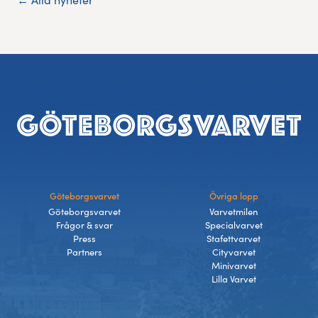
Sidfot
Göteborgsvarvet
Övriga lopp
Göteborgsvarvet
Varvetmilen
Frågor & svar
Specialvarvet
Press
Stafettvarvet
Partners
Cityvarvet
Minivarvet
Lilla Varvet