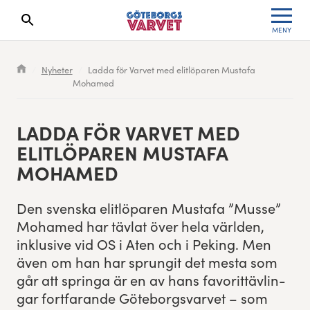
MENY
Sökresultaten dyker upp här
Kölista
Specialvarvet
Huvudpartners
Resultat 2026
Nyheter
Ladda för Varvet med elitlöparen Mustafa
Mohamed
Deltagarinformation
Stafettvarvet
Evenemangs- & mediepartners
Resultatarkiv
Seedningsregler
Cityvarvet
Leverantörer
Anmälan
LAD­DA FÖR VARVET MED
ELITLÖ­PAREN MUSTAFA
Bana
Minivarvet
Partners Varvetveckan
MOHAMED
Göteborgsvarvet Expo
Lilla Varvet
Partnerportal
Den sven­s­ka elitlö­paren Mustafa
”
Musse”
Mohamed har tävlat över hela världen,
Löparinspiration och träning
Varvetmilen
inklu­sive vid
OS
i Aten och i Peking. Men
även om han har sprun­git det mes­ta som
Spring för välgörenhet
går att springa är en av hans favorit­tävlin­
gar fort­farande Göte­borgsvarvet – som
Göteborgsvarvet familjeområde