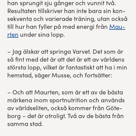
han sprun­git sju gånger och vun­nit två.
Resul­tat­en till­skriv­er han inte bara sin kon­
Res, bo, upplev
sekven­ta och vari­er­ade trän­ing, utan ock­så
till hur han fyller på med ener­gi från
Mau­
Hållbarhet
rten
under sina lopp.
Göteborgsvarvets historia
– Jag älskar att springa Varvet. Det som är
Funktionär/Volontär
så fint med det är att det är ett av världens
störs­ta lopp, vilket är fan­tastiskt att ha i min
hem­stad, säger Musse, och fortsätter:
– Och att Mau­rten, som är ett av de bäs­ta
märke­na inom sport­nu­tri­tion och används
av värld­seliten, ock­så kom­mer från Göte­
borg – det är otroligt. Två av de bäs­ta från
sam­ma stad.