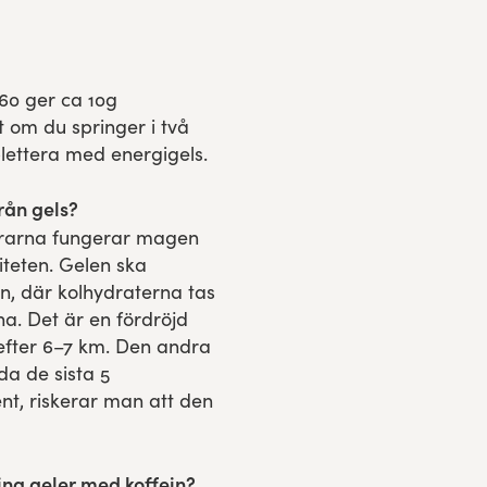
0 ger ca 10g
gt om du springer i två
ettera med energigels.
rån gels?
trarna fungerar magen
teten. Gelen ska
n, där kolhydraterna tas
na. Det är en fördröjd
 efter 6–7 km. Den andra
da de sista 5
nt, riskerar man att den
ing geler med koffein?