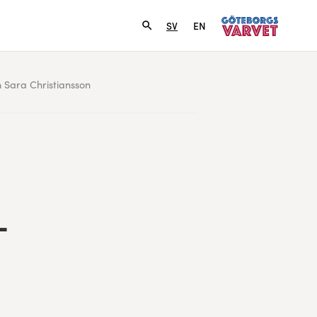
SV
EN
n Sara Christiansson
­