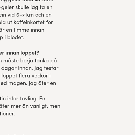
eler skulle jag ta en
fein vid 6–7 km och en
la ut koffeinkortet för
efär en timme innan
 i blodet.
r innan loppet?
an måste börja tänka på
 dagar innan. Jag testar
 loppet flera veckor i
 med magen. Jag äter en
.
n inför tävling. En
äter mer än vanligt, men
ioner.