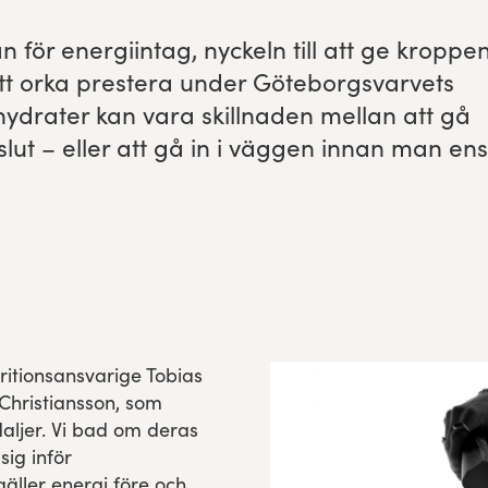
tan för energi­in­tag, nyck­eln till att ge krop­pe
ör att orka prestera under Göte­borgsvarvets
ol­hy­drater kan vara skill­naden mel­lan att gå
t slut – eller att gå in i väggen innan man ens
ritionsansvarige Tobias
 Christiansson, som
ljer. Vi bad om deras
sig inför
gäller energi före och