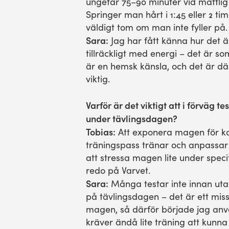
ungefär 75–90 minuter vid måttlig 
Springer man hårt i 1:45 eller 2 
väldigt tom om man inte fyller på.
Sara:
Jag har fått känna hur det är 
tillräckligt med energi – det är so
är en hemsk känsla, och det är dä
viktig.
Varför är det viktigt att i förväg 
under tävlingsdagen?
Tobias:
Att exponera magen för ko
träningspass tränar och anpassar
att stressa magen lite under spec
redo på Varvet.
Sara:
Många testar inte innan utan
på tävlingsdagen – det är ett misst
magen, så därför började jag an
kräver ändå lite träning att kunn