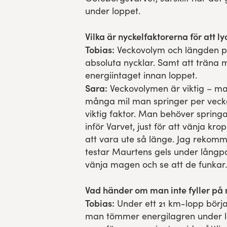
under loppet.
Vilka är nyckelfaktorerna för att l
Tobias:
Veckovolym och längden p
absoluta nycklar. Samt att träna 
energiintaget innan loppet.
Sara:
Veckovolymen är viktig – ma
många mil man springer per vecka
viktig faktor. Man behöver spring
inför Varvet, just för att vänja kr
att vara ute så länge. Jag rekom
testar Maurtens gels under lång
vänja magen och se att de funkar.
Vad händer om man inte fyller på 
Tobias:
Under ett 21 km-lopp börj
man tömmer energilagren under l