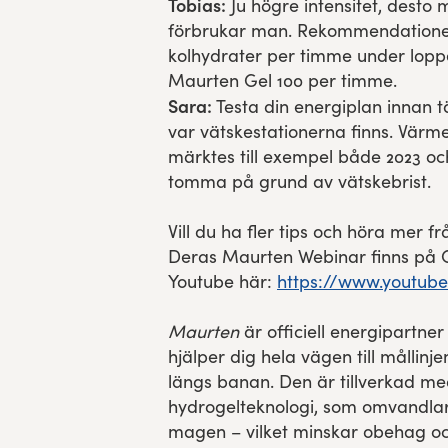
Tobias:
Ju högre intensitet, desto 
förbrukar man. Rekommendatione
kolhydrater per timme under loppe
Maurten Gel 100 per timme.
Sara:
Testa din energiplan innan tä
var vätskestationerna finns. Värme
märktes till exempel både 2023 o
tomma på grund av vätskebrist.
Vill du ha fler tips och höra mer f
Deras Maurten Webinar finns på 
Youtube här:
https://www.youtube.
Maurten
är officiell energipartner
hjälper dig hela vägen till mållin
längs banan. Den är tillverkad m
hydrogelteknologi, som omvandlar v
magen – vilket minskar obehag och