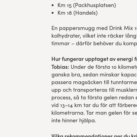
Km 15 (Packhusplatsen)
Km 18 (Handels)
En pappersmugg med Drink Mix 16
kolhydrater, vilket inte räcker lån
timmar – därför behöver du kompl
Hur fungerar upptaget av energi f
Tobias:
Under de första 10 kilome
ganska bra, sedan minskar kapaci
passera magsäcken till tunntarme
upp och transporteras till muskler
process, så ta första gelen redan
vid 13–14 km tar du för att förbere
kilometrarna. Tar man gelen för se
inte hinner hjälpa.
Vilka rekommendationer ger du kr