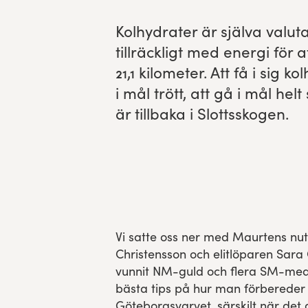
Res, bo, upplev
Kol­hy­drater är själ­va val­u­
till­räck­ligt med ener­gi f
Hållbarhet
21
,
1
kilo­me­ter. Att få i sig k
i mål trött, att gå i mål hel
Göteborgsvarvets historia
är till­ba­ka i Slottsskogen.
Funktionär/Volontär
Vi satte oss ner med Maurtens nut
Christensson och elitlöparen Sara
vunnit NM-guld och flera SM-meda
bästa tips på hur man förbereder 
Göteborgsvarvet, särskilt när det 