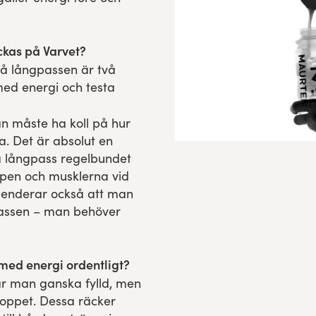
yckas på Varvet?
å långpassen är två
med energi och testa
n måste ha koll på hur
. Det är absolut en
a långpass regelbundet
oppen och musklerna vid
menderar också att man
passen – man behöver
med energi ordentligt?
ar man ganska fylld, men
oppet. Dessa räcker