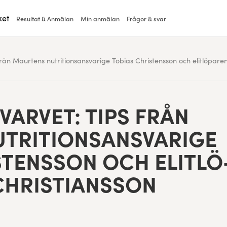
ket
Resultat & Anmälan
Min anmälan
Frågor & svar
från Maurtens nutritionsansvarige Tobias Christensson och elitlöpare
 VARVET: TIPS FRÅN
TRI­TION­SANS­VARIGE
­TENS­SON OCH ELITLÖ
CHRISTIANSSON