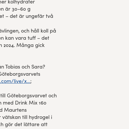
mer kolhydrater
n är 30–60 g
t – det är ungefär två
vlingen, och håll koll på
n kan vara tuff – det
ch 2024. Många gick
rån Tobias och Sara?
Göteborgsvarvets
com/live/x...
;
 till Göteborgsvarvet och
jen med Drink Mix 160
ed Maurtens
ätskan till hydrogel i
 gör det lättare att