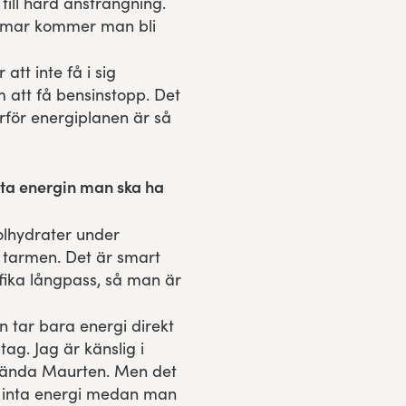
till hård ansträngning.
timmar kommer man bli
att inte få i sig
m att få bensinstopp. Det
rför energiplanen är så
testa energin man ska ha
lhydrater under
 tarmen. Det är smart
ifika långpass, så man är
 tar bara energi direkt
ag. Jag är känslig i
vända Maurten. Men det
a inta energi medan man