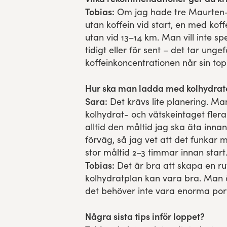
Tobias:
Om jag hade tre Maurten-g
utan koffein vid start, en med kof
utan vid 13–14 km. Man vill inte spe
tidigt eller för sent – det tar ung
koffeinkoncentrationen når sin topp
Hur ska man ladda med kolhydrate
Sara:
Det krävs lite planering. M
kolhydrat- och vätskeintaget flera
alltid den måltid jag ska äta innan
förväg, så jag vet att det funkar
stor måltid 2–3 timmar innan start
Tobias:
Det är bra att skapa en ruti
kolhydratplan kan vara bra. Man 
det behöver inte vara enorma port
Några sista tips inför loppet?