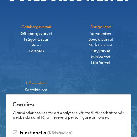
Göteborgsvarvet
Övriga lopp
Göteborgsvarvet
Varvetmilen
Frågor & svar
Specialvarvet
Press
Stafettvarvet
Partners
Cityvarvet
Minivarvet
Lilla Varvet
Information
Kontakta oss
Integritetspolicy
Cookies
Villkor
Cookies
Vi använder cookies för att analysera vår trafik för förbättra vår
webbsida samt för att leverera personligare annonser.
Funktionella
(Nödvändiga)