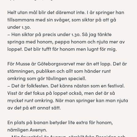
Helt utan mål blir det däremot inte. I år springer han
tillsammans med sin svåger, som siktar på att gå
under 1.30.
– Han siktar på precis under 1.30. Så jag tänkte
springa med honom, peppa honom och njuta mer av
loppet. Det blir tufft för honom men lugnt för mig.
För Musse är Göteborgsvarvet mer än ett lopp. Det är
stämningen, publiken och allt som händer runt
omkring som gör tävlingen speciell.
– Det är folkfesten. Det känns nästan som en festival.
Visst är det fokus på loppet också, men det är så
mycket runt omkring. När man springer kan man njuta
av det på ett annat sätt.
En plats på banan betyder lite extra för honom,
nämligen Avenyn.
– Min favoritdel är Avenyn, särskilt från Poseidon och