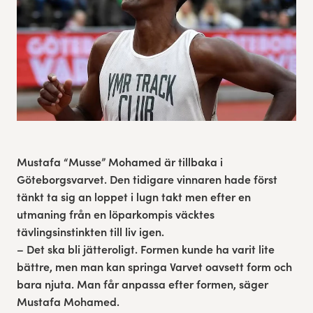
Res, bo, upplev
Hållbarhet
Göteborgsvarvets historia
Funktionär/Volontär
Mustafa “Musse” Mohamed är tillbaka i
Göteborgsvarvet. Den tidigare vinnaren hade först
tänkt ta sig an loppet i lugn takt men efter en
utmaning från en löparkompis väcktes
tävlingsinstinkten till liv igen.
– Det ska bli jätteroligt. Formen kunde ha varit lite
bättre, men man kan springa Varvet oavsett form och
bara njuta. Man får anpassa efter formen, säger
Mustafa Mohamed.