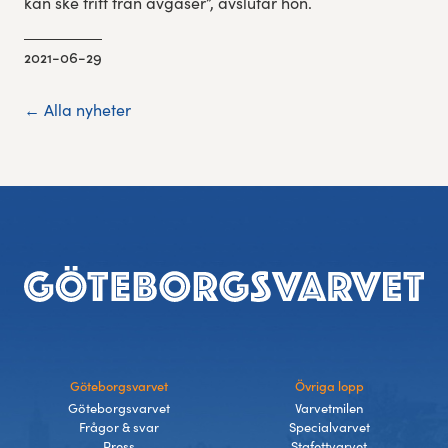
kan ske fritt från avgaser”, avslutar hon.
2021-06-29
← Alla nyheter
Sidfot
Göteborgsvarvet
Övriga lopp
Göteborgsvarvet
Varvetmilen
Frågor & svar
Specialvarvet
Press
Stafettvarvet