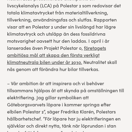
livscykelanalys (LCA) på Polestar 2 som redovisar det
totala klimatavtrycket från materialtillverkning,
tillverkning, användningsfas och slutfas. Rapporten
visar att en Polestar 2 under sin livslängd har lägre
klimatavtryck och utsläpp än dess fossildrivna
motsvarighet oavsett hur den laddas. I april i år
lanserades även Projekt Polestar 0,
företagets
ambitiösa mål att skapa den första verkligt
klimatneutrala bilen under år 2030.
Neutralitet skall
nås genom att förändra hur bilar tillverkas.
– Vår ambition är att inspirera och vi behöver
tillsammans hjälpas åt att skynda på omställningen till
elektrifiering. Jag gillar symboliken att
Göteborgsvarvets löpare i kommer springa efter
elbilen Polestar 2”, säger Fredrika Klarén, Polestars
hållbarhetschef. ”För löpare har ju elektrifieringen en
självklar och direkt nytta, tänk när löprundan i stan