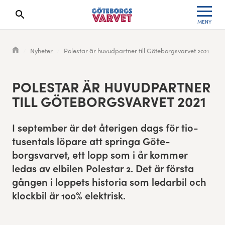
MENY
Sökresultaten dyker upp här
Kölista
Specialvarvet
Huvudpartners
Resultat 2026
Nyheter
Polestar är huvudpartner till Göteborgsvarvet 2021
Deltagarinformation
Stafettvarvet
Evenemangs- & mediepartners
Resultatarkiv
POLESTAR ÄR HUVUD­PART­NER
Seedningsregler
Cityvarvet
Leverantörer
Anmälan
TILL GÖTE­BORGSVARVET
2021
Bana
Minivarvet
Partners Varvetveckan
I sep­tem­ber är det återi­gen dags för tio­
tusen­tals löpare att springa Göte­
Göteborgsvarvet Expo
Lilla Varvet
Partnerportal
borgsvarvet, ett lopp som i år kom­mer
ledas av elbilen Polestar
2
. Det är förs­ta
Löparinspiration och träning
Varvetmilen
gån­gen i lop­pets his­to­ria som ledar­bil och
Spring för välgörenhet
klock­bil är
100
% elektrisk.
Göteborgsvarvet familjeområde