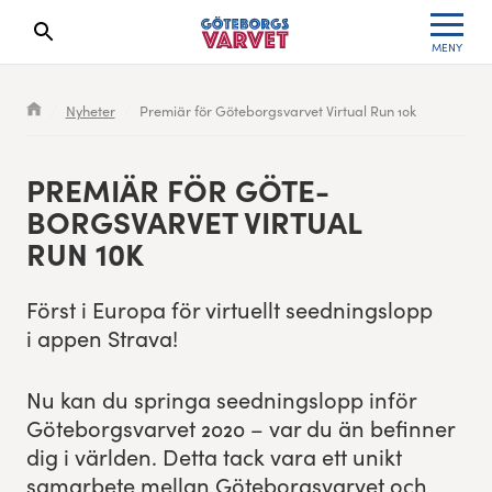
MENY
Sökresultaten dyker upp här
Kölista
Specialvarvet
Huvudpartners
Resultat 2026
Nyheter
Premiär för Göteborgsvarvet Virtual Run 10k
Deltagarinformation
Stafettvarvet
Evenemangs- & mediepartners
Resultatarkiv
PRE­MIÄR FÖR GÖTE­
Seedningsregler
Cityvarvet
Leverantörer
Anmälan
BORGSVARVET VIR­TU­AL
RUN
10
K
Bana
Minivarvet
Partners Varvetveckan
Först i Europa för virtuellt seed­ningslopp
Göteborgsvarvet Expo
Lilla Varvet
Partnerportal
i appen Strava!
Löparinspiration och träning
Varvetmilen
Nu kan du springa seed­ningslopp inför
Spring för välgörenhet
Göte­borgsvarvet
2020
– var du än befinner
dig i världen. Det­ta tack vara ett unikt
Göteborgsvarvet familjeområde
samar­bete mel­lan Göte­borgsvarvet och