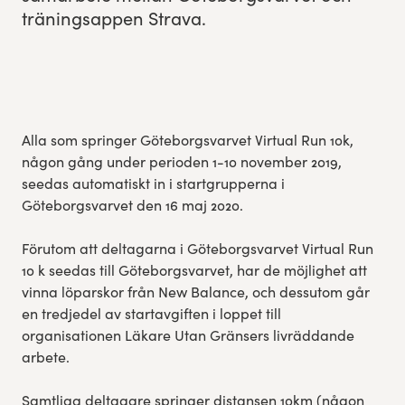
trän­ingsap­pen Strava.
Res, bo, upplev
Hållbarhet
Göteborgsvarvets historia
Alla som springer Göteborgsvarvet Virtual Run 10k,
någon gång under perioden 1-10 november 2019,
Funktionär/Volontär
seedas automatiskt in i startgrupperna i
Göteborgsvarvet den 16 maj 2020.
Förutom att deltagarna i Göteborgsvarvet Virtual Run
10 k seedas till Göteborgsvarvet, har de möjlighet att
vinna löparskor från New Balance, och dessutom går
en tredjedel av startavgiften i loppet till
organisationen Läkare Utan Gränsers livräddande
arbete.
Samtliga deltagare springer distansen 10km (någon