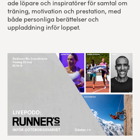
ade löpare och inspi­ratör­er för sam­tal om
trän­ing, moti­va­tion och presta­tion, med
Res, bo, upplev
både per­son­li­ga berät­telser och
uppladdning inför loppet.
Hållbarhet
Göteborgsvarvets historia
Funktionär/Volontär