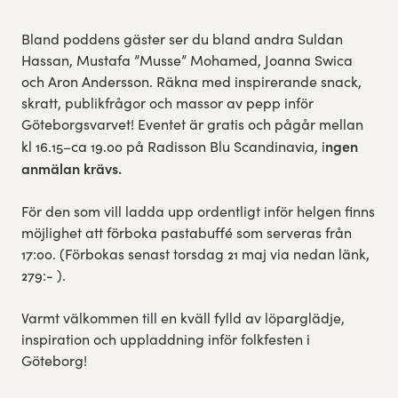
Bland poddens gäster ser du bland andra Suldan
Hassan, Mustafa ”Musse” Mohamed, Joanna Swica
och Aron Andersson. Räkna med inspirerande snack,
skratt, publikfrågor och massor av pepp inför
Göteborgsvarvet! Eventet är gratis och pågår mellan
ngen
kl 16.15–ca 19.00 på Radisson Blu Scandinavia, i
anmälan krävs.
För den som vill ladda upp ordentligt inför helgen finns
möjlighet att förboka pastabuffé som serveras från
17:00. (Förbokas senast torsdag 21 maj via nedan länk,
279:- ).
Varmt välkommen till en kväll fylld av löparglädje,
inspiration och uppladdning inför folkfesten i
Göteborg!