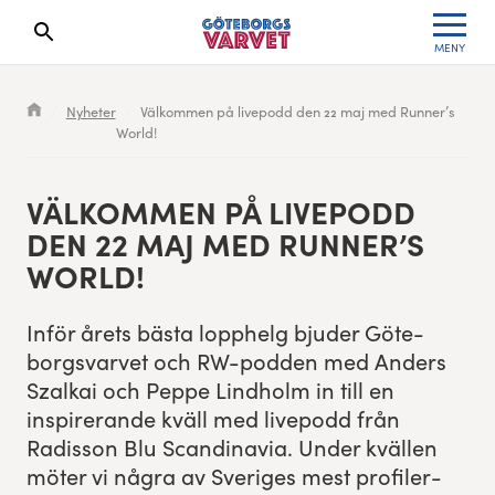
MENY
Sökresultaten dyker upp här
Kölista
Specialvarvet
Huvudpartners
Resultat 2026
Nyheter
Välkommen på livepodd den 22 maj med Runner’s
World!
Deltagarinformation
Stafettvarvet
Evenemangs- & mediepartners
Resultatarkiv
Seedningsregler
Cityvarvet
Leverantörer
Anmälan
VÄLKOM­MEN PÅ LIVE­PODD
DEN
22
MAJ MED RUNNER’S
Bana
Minivarvet
Partners Varvetveckan
WORLD!
Göteborgsvarvet Expo
Lilla Varvet
Partnerportal
Inför årets bäs­ta lop­phelg bjud­er Göte­
borgsvarvet och RW-pod­den med Anders
Löparinspiration och träning
Varvetmilen
Sza­lkai och Peppe Lind­holm in till en
inspirerande kväll med live­podd från
Spring för välgörenhet
Radis­son Blu Scan­di­navia. Under kvällen
möter vi några av Sveriges mest pro­fil­er­
Göteborgsvarvet familjeområde