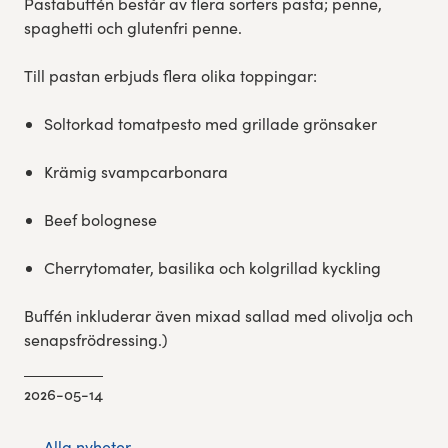
Pastabuffén består av flera sorters pasta; penne,
spaghetti och glutenfri penne.
Till pastan erbjuds flera olika toppingar:
Soltorkad tomatpesto med grillade grönsaker
Krämig svampcarbonara
Beef bolognese
Cherrytomater, basilika och kolgrillad kyckling
Buffén inkluderar även mixad sallad med olivolja och
senapsfrödressing.)
2026-05-14
← Alla nyheter