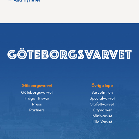
Sidfot
Göteborgsvarvet
Övriga lopp
Göteborgsvarvet
Varvetmilen
Frågor & svar
Specialvarvet
Press
Stafettvarvet
Partners
Cityvarvet
Minivarvet
Lilla Varvet