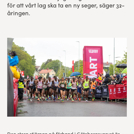
för att vårt lag ska ta en ny seger, säger
32
-
Res, bo, upplev
åringen.
Hållbarhet
Göteborgsvarvets historia
Funktionär/Volontär
Den stora stjärnan på förhand i Göteborgsvarvet är