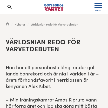
MENY
Sökresultaten dyker upp här
Kölista
Specialvarvet
Huvudpartners
Resultat 2026
Nyheter
Världsnian redo för Varvetdebuten
Deltagarinformation
Stafettvarvet
Evenemangs- & mediepartners
Resultatarkiv
VÄRLD­SN­IAN REDO FÖR
Seedningsregler
Cityvarvet
Leverantörer
Anmälan
VARVETDEBUTEN
Bana
Minivarvet
Partners Varvetveckan
Han har ett per­son­bäs­ta långt under gäl­
Göteborgsvarvet Expo
Lilla Varvet
Partnerportal
lande ban­reko­rd och är nia i världen i år –
årets förhands­fa­vorit i her­rk­lassen är
Löparinspiration och träning
Varvetmilen
kenya­nen Alex Kibet.
Spring för välgörenhet
– Min trän­ingskam­rat Amos Kipru­to vann
Göteborgsvarvet familjeområde
här för­ra året och jag ska göra mitt bäs­ta