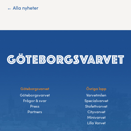
← Alla nyheter
Sidfot
Göteborgsvarvet
Övriga lopp
Göteborgsvarvet
Varvetmilen
Frågor & svar
Specialvarvet
Press
Stafettvarvet
Partners
Cityvarvet
Minivarvet
Lilla Varvet