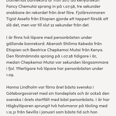
Fancy Chemutai sprang in på 1.07.58, tre sekunder
snabbare än rekordet från året före. Fjolårsvinnaren
Tigist Assefa från Etiopien gjorde ett tappert försök att
slå det, men var till slut 22 sekunder från det.
I år finns två löpare med personbästan under
gällande banrekord: Aberash Shilima Kebeda från
Etiopien och Beatrice Chepkemoi Mutai från Kenya.
Den förstnämnda sprang på 1.07.28 tidigare i år,
medan Chepkemoi Mutai var sekunden långsammare
i fjol. Ytterligare två löpare har personbästan under
1.09.
Hanna Lindholm var förra året bästa svenska i
Göteborgsvarvet med sin tiondeplats och är också den
svenska i årets startfält med bäst personbästa. I år har
Högbylöparen sprungit två halvmaror på tävling med
1.12.31 från Sevilla i januari som bästa tid och hon