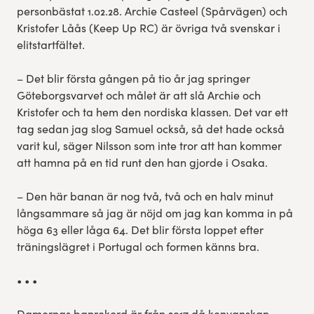
personbästat 1.02.28. Archie Casteel (Spårvägen) och
Kristofer Låås (Keep Up RC) är övriga två svenskar i
elitstartfältet.
– Det blir första gången på tio år jag springer
Göteborgsvarvet och målet är att slå Archie och
Kristofer och ta hem den nordiska klassen. Det var ett
tag sedan jag slog Samuel också, så det hade också
varit kul, säger Nilsson som inte tror att han kommer
att hamna på en tid runt den han gjorde i Osaka.
– Den här banan är nog två, två och en halv minut
långsammare så jag är nöjd om jag kan komma in på
höga 63 eller låga 64. Det blir första loppet efter
träningslägret i Portugal och formen känns bra.
• • •
Damernas banrekord är från 2017 då kenyanskan