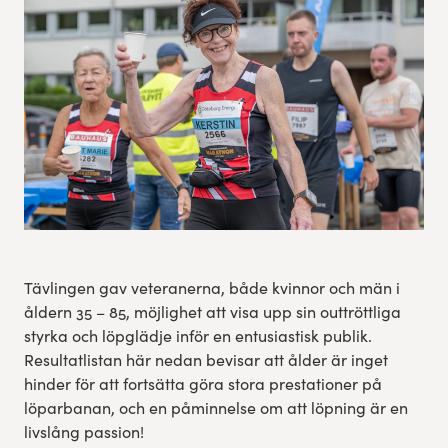
Res, bo, upplev
Hållbarhet
Göteborgsvarvets historia
Funktionär/Volontär
Tävlingen gav veteranerna, både kvinnor och män i
åldern 35 – 85, möjlighet att visa upp sin outtröttliga
styrka och löpglädje inför en entusiastisk publik.
Resultatlistan här nedan bevisar att ålder är inget
hinder för att fortsätta göra stora prestationer på
löparbanan, och en påminnelse om att löpning är en
livslång passion!