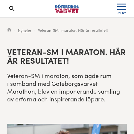
MENY
Sökresultaten dyker upp här
Kölista
Specialvarvet
Huvudpartners
Resultat 2026
Nyheter
Veteran-SM i maraton. Här är resultatet!
Deltagarinformation
Stafettvarvet
Evenemangs- & mediepartners
Resultatarkiv
VET­ER­AN-SM I MARA­TON. HÄR
Seedningsregler
Cityvarvet
Leverantörer
Anmälan
ÄR RESULTATET!
Bana
Minivarvet
Partners Varvetveckan
Vet­er­an-SM i mara­ton, som ägde rum
i sam­band med Göte­borgsvarvet
Göteborgsvarvet Expo
Lilla Varvet
Partnerportal
Marathon, blev en imponerande sam­ling
av erfar­na och inspirerande löpare.
Löparinspiration och träning
Varvetmilen
Spring för välgörenhet
Göteborgsvarvet familjeområde