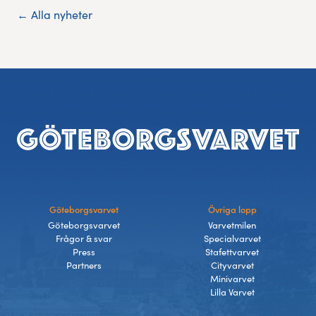
← Alla nyheter
Sidfot
Göteborgsvarvet
Övriga lopp
Göteborgsvarvet
Varvetmilen
Frågor & svar
Specialvarvet
Press
Stafettvarvet
Partners
Cityvarvet
Minivarvet
Lilla Varvet