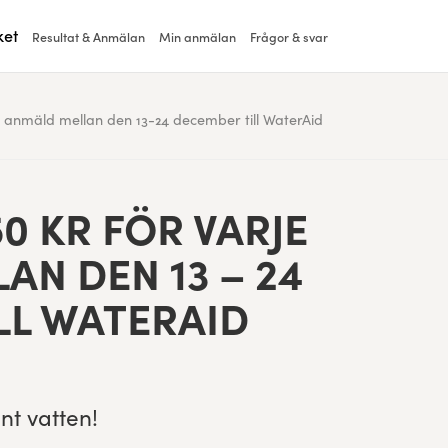
ket
Resultat & Anmälan
Min anmälan
Frågor & svar
je anmäld mellan den 13-24 december till WaterAid
50
KR FÖR VAR­JE
LAN DEN
13
–
24
LL WATERAID
ent vatten!