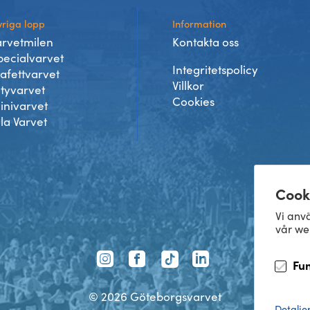
riga lopp
Information
arvetmilen
Kontakta oss
pecialvarvet
Integritetspolicy
tafettvarvet
Villkor
ityvarvet
Cookies
inivarvet
lla Varvet
Cook
Vi anvä
vår we
TikTok
Fu
Instagram
Facebook
LinkedIn
©
2026
Göteborgsvarvet
Detalje