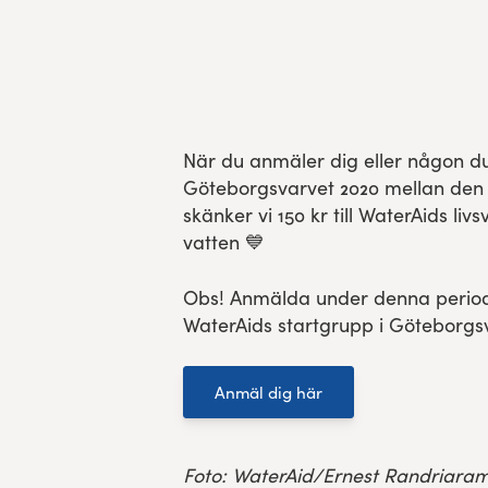
Res, bo, upplev
Hållbarhet
Göteborgsvarvets historia
När du anmäler dig eller någon du 
Göteborgsvarvet 2020 mellan den
Funktionär/Volontär
skänker vi 150 kr till WaterAids livs
vatten 💙
Obs! Anmälda under denna periode
WaterAids startgrupp i Göteborgs
Anmäl dig här
Foto: WaterAid/Ernest Randriaram