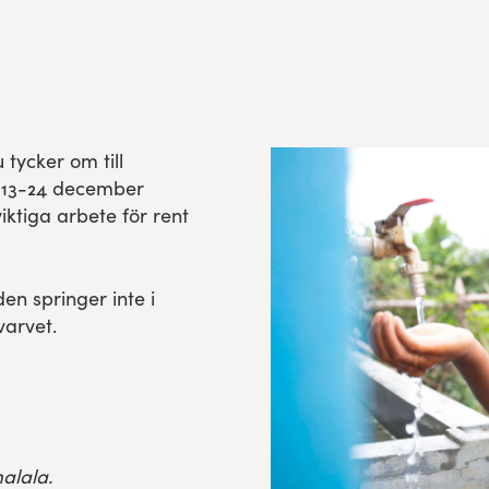
tycker om till
 13-24 december
viktiga arbete för rent
n springer inte i
varvet.
alala.