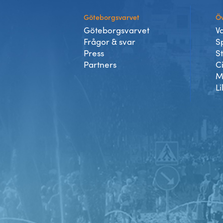
Göteborgsvarvet
Öv
Göteborgsvarvet
V
Frågor & svar
S
Press
S
Partners
C
M
Li