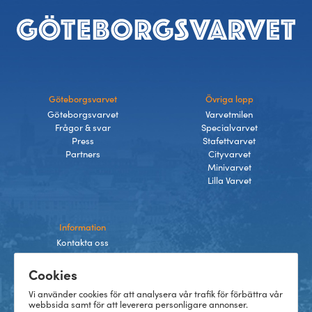
Sidfot
Göteborgsvarvet
Övriga lopp
Göteborgsvarvet
Varvetmilen
Frågor & svar
Specialvarvet
Press
Stafettvarvet
Partners
Cityvarvet
Minivarvet
Lilla Varvet
Information
Kontakta oss
Integritetspolicy
Cookies
Villkor
Cookies
Vi använder cookies för att analysera vår trafik för förbättra vår
webbsida samt för att leverera personligare annonser.