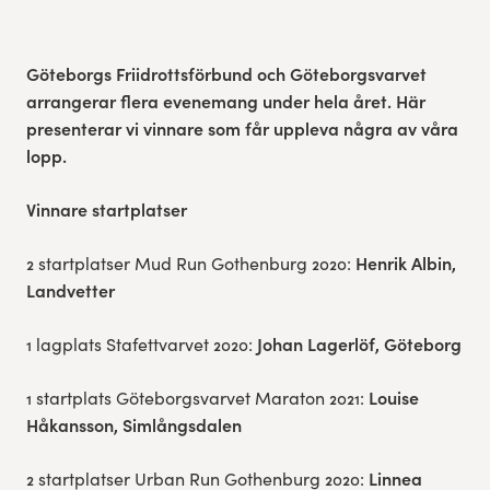
Res, bo, upplev
Göteborgs Friidrottsförbund och Göteborgsvarvet
Hållbarhet
arrangerar flera evenemang under hela året. Här
presenterar vi vinnare som får uppleva några av våra
Göteborgsvarvets historia
lopp.
Funktionär/Volontär
Vinnare startplatser
Henrik Albin,
2 startplatser Mud Run Gothenburg 2020:
Landvetter
Johan Lagerlöf, Göteborg
1 lagplats Stafettvarvet 2020:
Louise
1 startplats Göteborgsvarvet Maraton 2021:
Håkansson, Simlångsdalen
Linnea
2 startplatser Urban Run Gothenburg 2020: