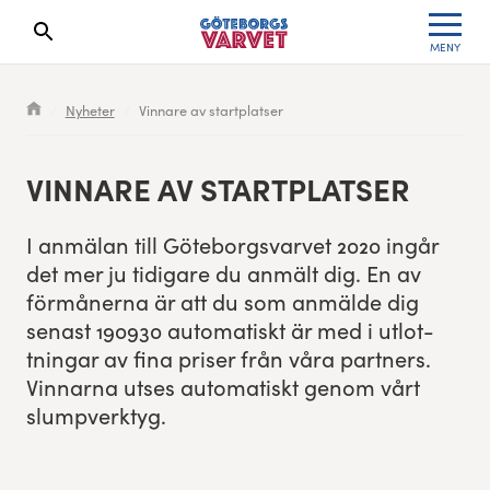
MENY
Sökresultaten dyker upp här
Kölista
Specialvarvet
Huvudpartners
Resultat 2026
Nyheter
Vinnare av startplatser
Deltagarinformation
Stafettvarvet
Evenemangs- & mediepartners
Resultatarkiv
VINNARE AV STARTPLATSER
Seedningsregler
Cityvarvet
Leverantörer
Anmälan
I anmälan till Göte­borgsvarvet
2020
ingår
Bana
Minivarvet
Partners Varvetveckan
det mer ju tidi­gare du anmält dig. En av
för­mån­er­na är att du som anmälde dig
Göteborgsvarvet Expo
Lilla Varvet
Partnerportal
senast
190930
automa­tiskt är med i utlot­
tningar av fina pris­er från våra part­ners.
Löparinspiration och träning
Varvetmilen
Vin­nar­na utses automa­tiskt genom vårt
slumpverktyg.
Spring för välgörenhet
Göteborgsvarvet familjeområde