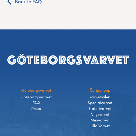
Back to FAQ
Experience Gothenburg
Sustainability
Funktionär/volontär
Footer
Göteborgsvarvet
Övriga lopp
Göteborgsvarvet
Varvetmilen
FAQ
Specialvarvet
Press
Stafettvarvet
Cityvarvet
Minivarvet
Lilla Varvet