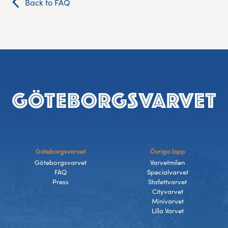
Back to FAQ
Experience Gothenburg
Sustainability
Funktionär/volontär
Footer
Göteborgsvarvet
Övriga lopp
Göteborgsvarvet
Varvetmilen
FAQ
Specialvarvet
Press
Stafettvarvet
Cityvarvet
Minivarvet
Lilla Varvet