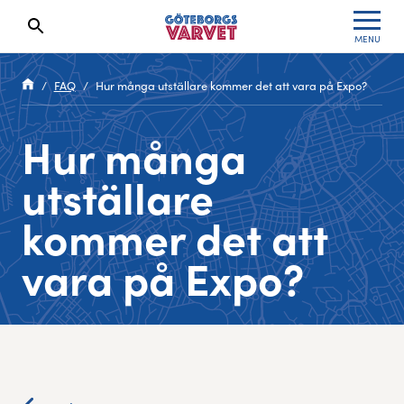
MENU
Search results will show up here
Waiting List
Specialvarvet
Results 2026
FAQ
Hur många utställare kommer det att vara på Expo?
Race information
Stafettvarvet
Results archive
Hur många
Seeding system
Cityvarvet
Register for a race
utställare
Race Course
Minivarvet
kommer det att
Göteborgsvarvet Expo
Lilla Varvet
vara på Expo?
Follow the race
Varvetmilen
Run for charity
Göteborgsvarvet Family Area