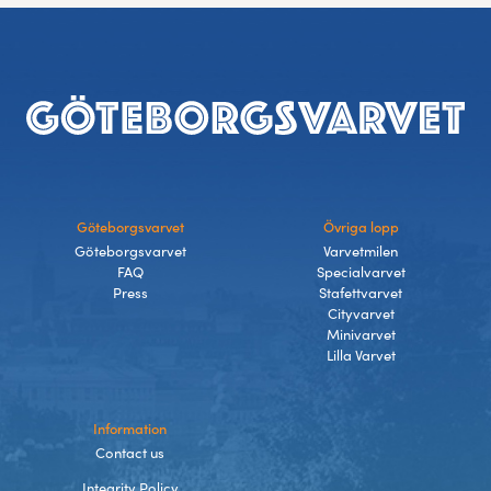
Experience Gothenburg
Footer
Sustainability
Funktionär/volontär
Göteborgsvarvet
Övriga lopp
Göteborgsvarvet
Varvetmilen
FAQ
Specialvarvet
Press
Stafettvarvet
Cityvarvet
Minivarvet
Lilla Varvet
Information
Contact us
Integrity Policy