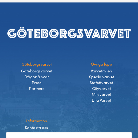
Sidfot
Göteborgsvarvet
Övriga lopp
Göteborgsvarvet
Varvetmilen
Frågor & svar
Specialvarvet
Press
Stafettvarvet
Partners
Cityvarvet
Minivarvet
Lilla Varvet
Information
Kontakta oss
Integritetspolicy