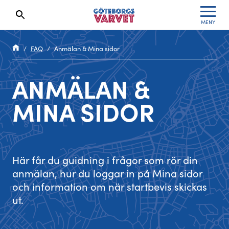
MENY
Sökresultaten dyker upp här
Kölista
Specialvarvet
Huvudpartners
Resultat 2026
FAQ
Anmälan & Mina sidor
Deltagarinformation
Stafettvarvet
Evenemangs- & mediepartners
Resultatarkiv
ANMÄLAN &
Seedningsregler
Cityvarvet
Leverantörer
Anmälan
MINA SIDOR
Bana
Minivarvet
Partners Varvetveckan
Göteborgsvarvet Expo
Lilla Varvet
Partnerportal
Här får du guidning i frågor som rör din
Löparinspiration och träning
Varvetmilen
anmälan, hur du loggar in på Mina sidor
och information om när startbevis skickas
Spring för välgörenhet
ut.
Göteborgsvarvet familjeområde