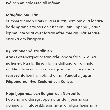
två och en halv resa till månen.
Målgång om 11 år
Summerar man årets alla resultat, som om alla löpare
hade sprungit Varvet en efter en utan uppehåll, hade
11 år
loppet inte varit över förrän efter mer än
senare.
Snacka om långpass!
64 nationer på startlinjen
64 olika
Årets Göteborgsvarv samlade löpare från
nationer
. På startlinjen fanns deltagare från hela
världen, från våra nordiska grannar till långväga
Vanuatu, Japan,
representation från bland annat
Filippinerna, Nya Zeeland och Kenya
.
Heja tjejerna… och Belgien och Norrbotten.
I de yngre åldersgrupperna är det tjejerna som
dominerar. I åldersklassen 21–25 år utgör tjejerna 55