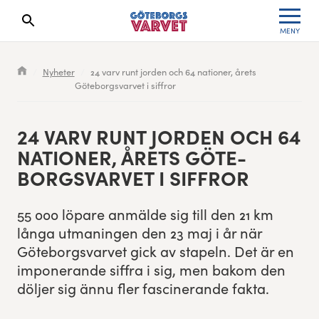
MENY
Sökresultaten dyker upp här
Kölista
Specialvarvet
Huvudpartners
Resultat 2026
Nyheter
24 varv runt jorden och 64 nationer, årets
Göteborgsvarvet i siffror
Deltagarinformation
Stafettvarvet
Evenemangs- & mediepartners
Resultatarkiv
Seedningsregler
Cityvarvet
Leverantörer
Anmälan
24
VARV RUNT JOR­DEN OCH
64
NATION­ER, ÅRETS GÖTE­
Bana
Minivarvet
Partners Varvetveckan
BORGSVARVET I SIFFROR
Göteborgsvarvet Expo
Lilla Varvet
Partnerportal
55
000
löpare anmälde sig till den
21
km
lån­ga utmanin­gen den
23
maj i år när
Löparinspiration och träning
Varvetmilen
Göte­borgsvarvet gick av stapeln. Det är en
imponerande siffra i sig, men bakom den
Spring för välgörenhet
döl­jer sig ännu fler fascinerande fakta.
Göteborgsvarvet familjeområde