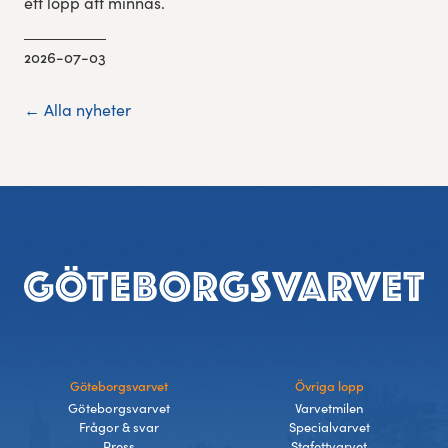
ett lopp att minnas.
2026-07-03
← Alla nyheter
Sidfot
Göteborgsvarvet
Övriga lopp
Göteborgsvarvet
Varvetmilen
Frågor & svar
Specialvarvet
Press
Stafettvarvet