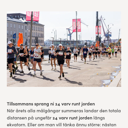
Res, bo, upplev
Hållbarhet
Göteborgsvarvets historia
Funktionär/Volontär
Tillsammans sprang ni 24 varv runt jorden
När årets alla målgångar summeras landar den totala
24 varv runt jorden
distansen på ungefär
längs
ekvatorn. Eller om man vill tänka ännu större: nästan