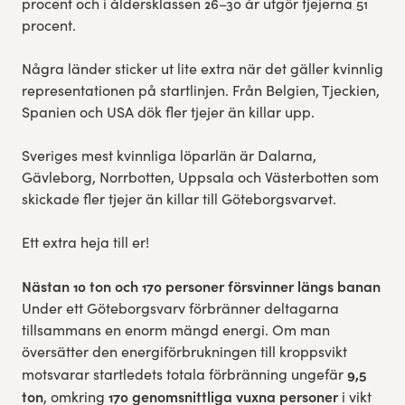
procent och i åldersklassen 26–30 år utgör tjejerna 51
procent.
Några länder sticker ut lite extra när det gäller kvinnlig
representationen på startlinjen. Från Belgien, Tjeckien,
Spanien och USA dök fler tjejer än killar upp.
Sveriges mest kvinnliga löparlän är Dalarna,
Gävleborg, Norrbotten, Uppsala och Västerbotten som
skickade fler tjejer än killar till Göteborgsvarvet.
Ett extra heja till er!
Nästan 10 ton och 170 personer försvinner längs banan
Under ett Göteborgsvarv förbränner deltagarna
tillsammans en enorm mängd energi. Om man
översätter den energiförbrukningen till kroppsvikt
9,5
motsvarar startledets totala förbränning ungefär
ton
170 genomsnittliga vuxna personer
, omkring
i vikt