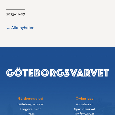
2023-11-07
← Alla nyheter
Sidfot
Göteborgsvarvet
Övriga lopp
Göteborgsvarvet
Varvetmilen
Frågor & svar
Specialvarvet
Press
Stafettvarvet