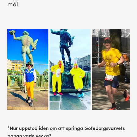
mål.
Res, bo, upplev
Hållbarhet
Göteborgsvarvets historia
Funktionär/Volontär
*Hur uppstod idén om att springa Göteborgsvarvets
banan varje vecka?