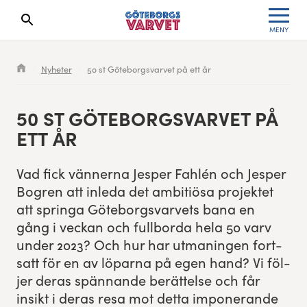
MENY
Sökresultaten dyker upp här
Kölista
Specialvarvet
Huvudpartners
Resultat 2026
Nyheter
50 st Göteborgsvarvet på ett år
Deltagarinformation
Stafettvarvet
Evenemangs- & mediepartners
Resultatarkiv
50
ST GÖTE­BORGSVARVET PÅ
Seedningsregler
Cityvarvet
Leverantörer
Anmälan
ETT ÅR
Bana
Minivarvet
Partners Varvetveckan
Vad fick vän­ner­na Jes­per Fahlén och Jes­per
Bogren att inle­da det ambitiösa pro­jek­tet
Göteborgsvarvet Expo
Lilla Varvet
Partnerportal
att springa Göte­borgsvarvets bana en
gång i veck­an och full­bor­da hela
50
varv
Löparinspiration och träning
Varvetmilen
under
2023
? Och hur har utmanin­gen fort­
satt för en av löpar­na på egen hand? Vi föl­
Spring för välgörenhet
jer deras spän­nande berät­telse och får
insikt i deras resa mot det­ta imponerande
Göteborgsvarvet familjeområde