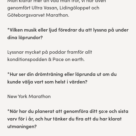
Man klarar mer än vad man tror, vi har även
genomfört Ultra Vasan, Lidingöloppet och
Göteborgsvarvet Marathon.
*Vilken musik eller ljud föredrar du att lyssna på under
dina löprundor?
Lyssnar mycket på poddar framför allt
konditionspodden & Pace on earth.
*Hur ser din drömträning eller löprunda ut om du
kunde välja vart som helst i värden?
New York Marathon
*
När har du planerat att genomföra ditt 50:e och sista
varv för i år, och hur tänker du fira att du har klarat
utmaningen?