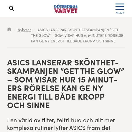
MENY
Sökresultaten dyker upp här
Kölista
Specialvarvet
Huvudpartners
Resultat 2026
Nyheter
ASICS LANSERAR SKÖNTHETSKAMPANJEN ”GET
THE GLOW” – SOM VISAR HUR 15 MINUTERS RÖRELSE
Deltagarinformation
Stafettvarvet
Evenemangs- & mediepartners
Resultatarkiv
KAN GE NY ENERGI TILL BÅDE KROPP OCH SINNE
Seedningsregler
Cityvarvet
Leverantörer
Anmälan
ASICS
LANSER­AR
SKÖN­THET­
Bana
Minivarvet
Partners Varvetveckan
SKAM­PAN­JEN
”
GET
THE
GLOW
”
–
SOM
VIS­AR
HUR
15
MINUT­
Göteborgsvarvet Expo
Lilla Varvet
Partnerportal
ERS
RÖRELSE
KAN
GE
NY
ENER­GI
TILL
BÅDE
KROPP
Löparinspiration och träning
Varvetmilen
OCH
SINNE
Spring för välgörenhet
I en värld av fil­ter, fel­fri hud och allt mer
kom­plexa ruti­n­er lyfter
ASICS
fram det
Göteborgsvarvet familjeområde