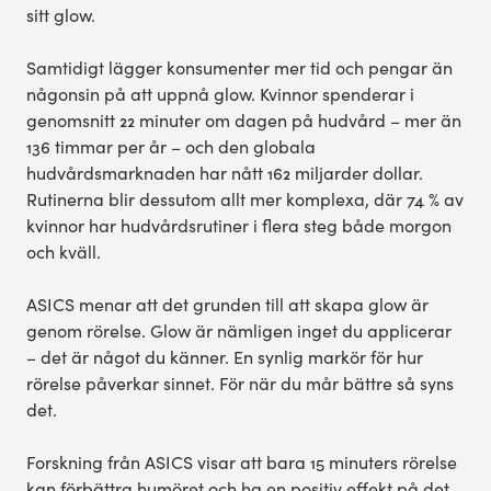
sitt glow.
Samtidigt lägger konsumenter mer tid och pengar än
någonsin på att uppnå glow. Kvinnor spenderar i
genomsnitt 22 minuter om dagen på hudvård – mer än
136 timmar per år – och den globala
hudvårdsmarknaden har nått 162 miljarder dollar.
Rutinerna blir dessutom allt mer komplexa, där 74 % av
kvinnor har hudvårdsrutiner i flera steg både morgon
och kväll.
ASICS menar att det grunden till att skapa glow är
genom rörelse. Glow är nämligen inget du applicerar
– det är något du känner. En synlig markör för hur
rörelse påverkar sinnet. För när du mår bättre så syns
det.
Forskning från ASICS visar att bara 15 minuters rörelse
kan förbättra humöret och ha en positiv effekt på det