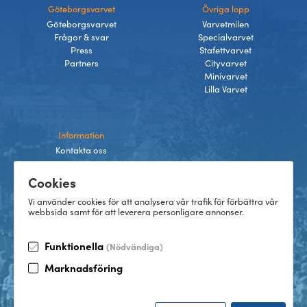
Göteborgsvarvet
Övriga lopp
Göteborgsvarvet
Varvetmilen
Frågor & svar
Specialvarvet
Press
Stafettvarvet
Partners
Cityvarvet
Minivarvet
Lilla Varvet
Information
Kontakta oss
Integritetspolicy
Cookies
Villkor
Cookies
Vi använder cookies för att analysera vår trafik för förbättra vår
webbsida samt för att leverera personligare annonser.
Funktionella
(Nödvändiga)
TikTok
Marknadsföring
Instagram
Facebook
LinkedIn
©
2026
Göteborgsvarvet