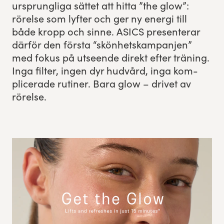
ursprung­li­ga sät­tet att hit­ta
”
the glow”:
rörelse som lyfter och ger ny ener­gi till
Res, bo, upplev
både kropp och sinne.
ASICS
pre­sen­ter­ar
där­för den förs­ta
“
skön­het­skam­pan­jen”
Hållbarhet
med fokus på utseende direkt efter trän­ing.
Inga fil­ter, ingen dyr hud­vård, inga kom­
Göteborgsvarvets historia
plicer­ade ruti­n­er. Bara glow – dri­vet av
Funktionär/Volontär
rörelse.