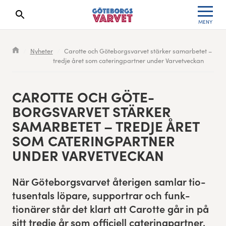
MENY
Sökresultaten dyker upp här
Kölista
Specialvarvet
Huvudpartners
Resultat 2026
Nyheter
Carotte och Göteborgsvarvet stärker samarbetet –
tredje året som cateringpartner under Varvetveckan
Deltagarinformation
Stafettvarvet
Evenemangs- & mediepartners
Resultatarkiv
Seedningsregler
Cityvarvet
Leverantörer
Anmälan
CAROTTE OCH GÖTE­
BORGSVARVET STÄRK­ER
Bana
Minivarvet
Partners Varvetveckan
SAMAR­BETET – TRED­JE ÅRET
SOM CATER­ING­PART­NER
Göteborgsvarvet Expo
Lilla Varvet
Partnerportal
UNDER VARVETVECKAN
Löparinspiration och träning
Varvetmilen
När Göte­borgsvarvet återi­gen sam­lar tio­
Spring för välgörenhet
tusen­tals löpare, sup­por­t­rar och funk­
tionär­er står det klart att Carotte går in på
Göteborgsvarvet familjeområde
sitt tred­je år som offi­ciell cater­ing­part­ner.