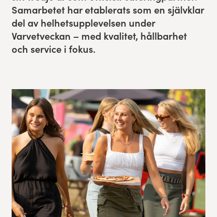
Samar­betet har etabler­ats som en självk­lar
Res, bo, upplev
del av hel­het­sup­plevelsen under
Varvetveck­an – med kvalitet, håll­barhet
Hållbarhet
och ser­vice i fokus.
Göteborgsvarvets historia
Funktionär/Volontär