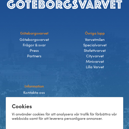
Sidfot
Göteborgsvarvet
Övriga lopp
Göteborgsvarvet
Varvetmilen
Frågor & svar
Specialvarvet
Press
Stafettvarvet
Partners
Cityvarvet
Minivarvet
Lilla Varvet
Information
Kontakta oss
Integritetspolicy
Cookies
Villkor
Cookies
Vi använder cookies för att analysera vår trafik för förbättra vår
webbsida samt för att leverera personligare annonser.