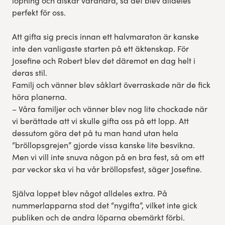
löpning och älskar varandra, så det blev alldeles
perfekt för oss.
Att gifta sig precis innan ett halvmaraton är kanske
inte den vanligaste starten på ett äktenskap. För
Josefine och Robert blev det däremot en dag helt i
deras stil.
Familj och vänner blev såklart överraskade när de fick
höra planerna.
– Våra familjer och vänner blev nog lite chockade när
vi berättade att vi skulle gifta oss på ett lopp. Att
dessutom göra det på tu man hand utan hela
“bröllopsgrejen” gjorde vissa kanske lite besvikna.
Men vi vill inte snuva någon på en bra fest, så om ett
par veckor ska vi ha vår bröllopsfest, säger Josefine.
Själva loppet blev något alldeles extra. På
nummerlapparna stod det “nygifta”, vilket inte gick
publiken och de andra löparna obemärkt förbi.