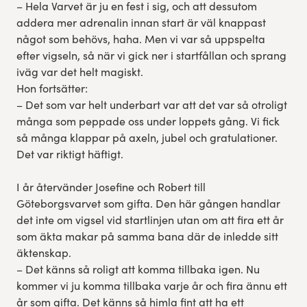
– Hela Varvet är ju en fest i sig, och att dessutom
addera mer adrenalin innan start är väl knappast
något som behövs, haha. Men vi var så uppspelta
efter vigseln, så när vi gick ner i startfållan och sprang
iväg var det helt magiskt.
Hon fortsätter:
– Det som var helt underbart var att det var så otroligt
många som peppade oss under loppets gång. Vi fick
så många klappar på axeln, jubel och gratulationer.
Det var riktigt häftigt.
I år återvänder Josefine och Robert till
Göteborgsvarvet som gifta. Den här gången handlar
det inte om vigsel vid startlinjen utan om att fira ett år
som äkta makar på samma bana där de inledde sitt
äktenskap.
– Det känns så roligt att komma tillbaka igen. Nu
kommer vi ju komma tillbaka varje år och fira ännu ett
år som gifta. Det känns så himla fint att ha ett