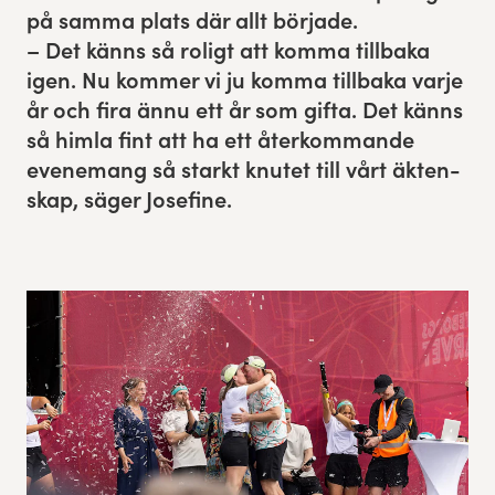
på sam­ma plats där allt bör­jade.
Res, bo, upplev
– Det känns så roligt att kom­ma till­ba­ka
igen. Nu kom­mer vi ju kom­ma till­ba­ka var­je
Hållbarhet
år och fira ännu ett år som gif­ta. Det känns
så him­la fint att ha ett återkom­mande
Göteborgsvarvets historia
even­e­mang så starkt knutet till vårt äkten­
skap, säger Josefine.
Funktionär/Volontär