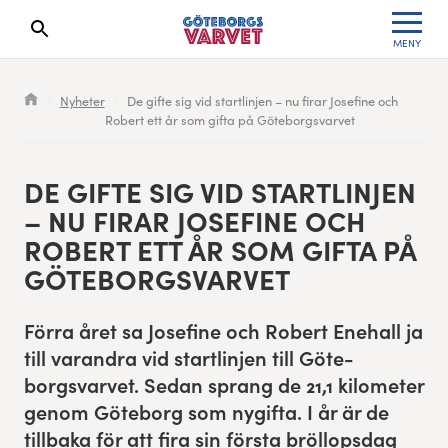
MENY
Sökresultaten dyker upp här
Kölista
Specialvarvet
Huvudpartners
Resultat 2026
Nyheter
De gifte sig vid startlinjen – nu firar Josefine och
Robert ett år som gifta på Göteborgsvarvet
Deltagarinformation
Stafettvarvet
Evenemangs- & mediepartners
Resultatarkiv
Seedningsregler
Cityvarvet
Leverantörer
Anmälan
DE GIFTE SIG VID STAR­TLIN­JEN
– NU FIRAR JOSE­FINE OCH
Bana
Minivarvet
Partners Varvetveckan
ROBERT ETT ÅR SOM GIF­TA PÅ
GÖTEBORGSVARVET
Göteborgsvarvet Expo
Lilla Varvet
Partnerportal
För­ra året sa Jose­fine och Robert Ene­hall ja
Löparinspiration och träning
Varvetmilen
till varan­dra vid star­tlin­jen till Göte­
borgsvarvet. Sedan sprang de
21
,
1
kilo­me­ter
Spring för välgörenhet
genom Göte­borg som nygif­ta. I år är de
Göteborgsvarvet familjeområde
till­ba­ka för att fira sin förs­ta bröl­lops­dag