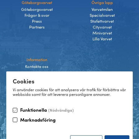
Göteborgsvarvet
Övriga lopp
Göteborgsvarvet
Varvetmilen
Frågor & svar
Specialvarvet
Press
Stafettvarvet
Partners
Cityvarvet
Minivarvet
Lilla Varvet
Information
Kontakta oss
Integritetspolicy
Cookies
Villkor
Cookies
Vi använder cookies för att analysera vår trafik för förbättra vår
webbsida samt för att leverera personligare annonser.
Funktionella
(Nödvändiga)
TikTok
Marknadsföring
Instagram
Facebook
LinkedIn
©
2026
Göteborgsvarvet