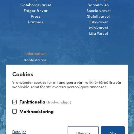
Göteborgsvarvet
Varvetmilen
Frågor & svar
Specialvarvet
Press
Stafettvarvet
Partners
Cityvarvet
Minivarvet
Lilla Varvet
Information
Kontakta oss
Integritetspolicy
Cookies
Villkor
Cookies
Vi använder cookies för att analysera vår trafik för förbättra vår
webbsida samt för att leverera personligare annonser.
Funktionella
(Nödvändiga)
TikTok
Marknadsföring
Instagram
Facebook
LinkedIn
©
2026
Göteborgsvarvet
Detaljer