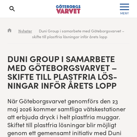
MENY
Sökresultaten dyker upp här
Kölista
Specialvarvet
Huvudpartners
Resultat 2026
Nyheter
Duni Group i samarbete med Göteborgsvarvet –
skifte till plastfria lösningar inför årets lopp
Deltagarinformation
Stafettvarvet
Evenemangs- & mediepartners
Resultatarkiv
Seedningsregler
Cityvarvet
Leverantörer
Anmälan
DUNI GROUP I SAMAR­BETE
MED GÖTE­BORGSVARVET –
Bana
Minivarvet
Partners Varvetveckan
SKIFTE TILL PLAS­T­FRIA LÖS­
NINGAR INFÖR ÅRETS LOPP
Göteborgsvarvet Expo
Lilla Varvet
Partnerportal
När Göte­borgsvarvet genom­förs den
23
Löparinspiration och träning
Varvetmilen
maj
2026
kom­mer samtli­ga vätskesta­tion­er
att erb­ju­da dryck i helt plas­t­fria mug­gar.
Spring för välgörenhet
Skiftet till plas­t­fria lös­ningar blir möjligt
genom ett gemen­samt ini­tia­tiv med Duni
Göteborgsvarvet familjeområde