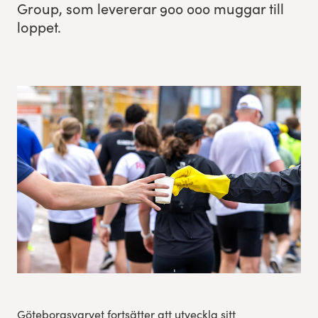
Group, som lev­er­erar
900
000
mug­gar till
loppet.
Res, bo, upplev
Hållbarhet
Göteborgsvarvets historia
Funktionär/Volontär
Göteborgsvarvet fortsätter att utveckla sitt