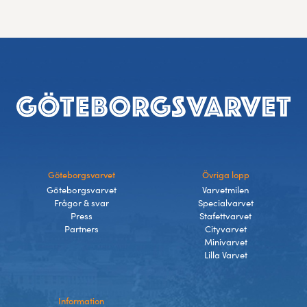
Sidfot
Göteborgsvarvet
Övriga lopp
Göteborgsvarvet
Varvetmilen
Frågor & svar
Specialvarvet
Press
Stafettvarvet
Partners
Cityvarvet
Minivarvet
Lilla Varvet
Information