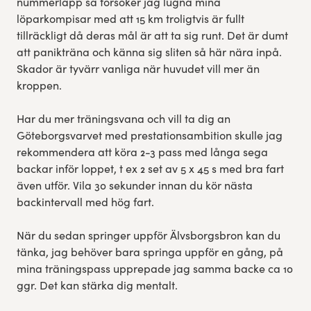
nummerlapp så försöker jag lugna mina
löparkompisar med att 15 km troligtvis är fullt
tillräckligt då deras mål är att ta sig runt. Det är dumt
att panikträna och känna sig sliten så här nära inpå.
Skador är tyvärr vanliga när huvudet vill mer än
kroppen.
Har du mer träningsvana och vill ta dig an
Göteborgsvarvet med prestationsambition skulle jag
rekommendera att köra 2-3 pass med långa sega
backar inför loppet, t ex 2 set av 5 x 45 s med bra fart
även utför. Vila 30 sekunder innan du kör nästa
backintervall med hög fart.
När du sedan springer uppför Älvsborgsbron kan du
tänka, jag behöver bara springa uppför en gång, på
mina träningspass upprepade jag samma backe ca 10
ggr. Det kan stärka dig mentalt.