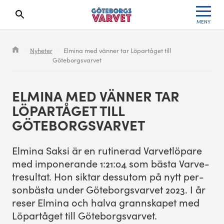
MENY
Sökresultaten dyker upp här
Kölista
Specialvarvet
Huvudpartners
Resultat 2026
Nyheter
Elmina med vänner tar Löpartåget till
Göteborgsvarvet
Deltagarinformation
Stafettvarvet
Evenemangs- & mediepartners
Resultatarkiv
Seedningsregler
Cityvarvet
Leverantörer
Anmälan
ELMI­NA MED VÄN­NER TAR
LÖPARTÅGET TILL
Bana
Minivarvet
Partners Varvetveckan
GÖTEBORGSVARVET
Göteborgsvarvet Expo
Lilla Varvet
Partnerportal
Elmi­na Sak­si är en ruti­n­er­ad Varvetlö­pare
med imponerande
1
:
21
:
04
som bäs­ta Varve­
Löparinspiration och träning
Varvetmilen
tre­sul­tat. Hon sik­tar dessu­tom på nytt per­
son­bäs­ta under Göte­borgsvarvet
2023
. I år
Spring för välgörenhet
reser Elmi­na och hal­va grannskapet med
Löpartåget till Göteborgsvarvet.
Göteborgsvarvet familjeområde