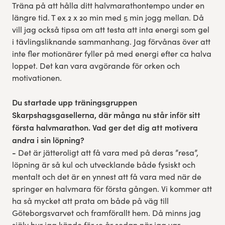
Träna på att hålla ditt halvmarathontempo under en
längre tid. T ex 2 x 20 min med 5 min jogg mellan. Då
vill jag också tipsa om att testa att inta energi som gel
i tävlingsliknande sammanhang. Jag förvånas över att
inte fler motionärer fyller på med energi efter ca halva
loppet. Det kan vara avgörande för orken och
motivationen.
Du startade upp träningsgruppen
Skarpshagsgasellerna, där många nu står inför sitt
första halvmarathon. Vad ger det dig att motivera
andra i sin löpning?
-
Det är jätteroligt att få vara med på deras ”resa”,
löpning är så kul och utvecklande både fysiskt och
mentalt och det är en ynnest att få vara med när de
springer en halvmara för första gången. Vi kommer att
ha så mycket att prata om både på väg till
Göteborgsvarvet och framförallt hem. Då minns jag
själv hur jag kände för 10 år sedan när jag var