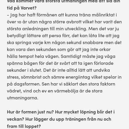
Vad kommer vara största utmaningen med att slå din
tid på Varvet?
- Jag har haft förmånen att kunna träna målinriktat i
över 10 år utan några större avbrott vilket har varit den
största anledningen till min utveckling. Men det var ju
betydligt lättare att persa förr, det kan låta lite att jag
ska springa varje km någon sekund snabbare men det
kan vara den sekunden som gör att jag inte orkar
hålla tempot hela vägen. Samtidigt måste jag våga
spänna bågen för det är svårt att ta igen förlorade
sekunder i slutet. Det är inte alltid lätt att undvika
stress, sömnbrist och sämre energiintag vilket spelar in
på dagsformen. Sen har vi såklart den stora faktorn
vädret, vind och ev en värmebölja är de stora
utmaningarna.
Hur är formen just nu? Hur mycket löpning blir det i
veckan? Hur lägger du upp träningen från nu och
fram till loppet?