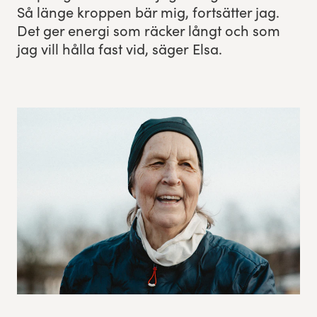
Så länge krop­pen bär mig, fort­sät­ter jag.
Res, bo, upplev
Det ger ener­gi som räck­er långt och som
jag vill hål­la fast vid, säger Elsa.
Hållbarhet
Göteborgsvarvets historia
Funktionär/Volontär