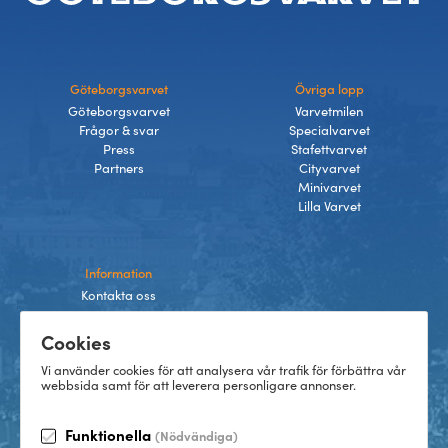
Göteborgsvarvet
Övriga lopp
Göteborgsvarvet
Varvetmilen
Frågor & svar
Specialvarvet
Press
Stafettvarvet
Partners
Cityvarvet
Minivarvet
Lilla Varvet
Information
Kontakta oss
Integritetspolicy
Cookies
Villkor
Cookies
Vi använder cookies för att analysera vår trafik för förbättra vår
webbsida samt för att leverera personligare annonser.
Funktionella
(Nödvändiga)