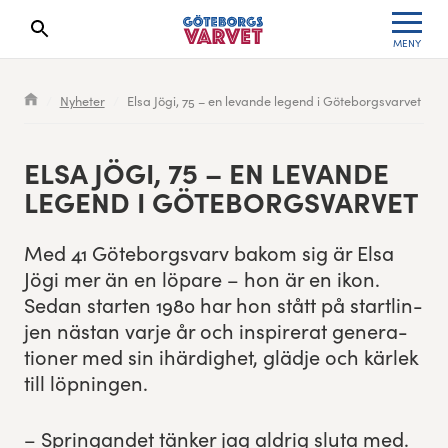
MENY
Sökresultaten dyker upp här
Kölista
Specialvarvet
Huvudpartners
Resultat 2026
Nyheter
Elsa Jögi, 75 – en levande legend i Göteborgsvarvet
Deltagarinformation
Stafettvarvet
Evenemangs- & mediepartners
Resultatarkiv
ELSA JÖGI,
75
– EN LEVANDE
Seedningsregler
Cityvarvet
Leverantörer
Anmälan
LEG­END I GÖTEBORGSVARVET
Bana
Minivarvet
Partners Varvetveckan
Med
41
Göte­borgsvarv bakom sig är Elsa
Jögi mer än en löpare – hon är en ikon.
Göteborgsvarvet Expo
Lilla Varvet
Partnerportal
Sedan starten
1980
har hon stått på star­tlin­
jen näs­tan var­je år och inspir­erat gen­er­a­
Löparinspiration och träning
Varvetmilen
tioner med sin ihärdighet, gläd­je och kär­lek
till löpningen.
Spring för välgörenhet
Göteborgsvarvet familjeområde
– Springan­det tänker jag aldrig slu­ta med.