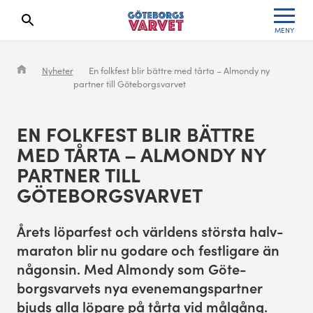
MENY
Sökresultaten dyker upp här
Kölista
Specialvarvet
Huvudpartners
Resultat 2026
Nyheter
En folkfest blir bättre med tårta – Almondy ny
partner till Göteborgsvarvet
Deltagarinformation
Stafettvarvet
Evenemangs- & mediepartners
Resultatarkiv
Seedningsregler
Cityvarvet
Leverantörer
Anmälan
EN FOLK­FEST BLIR BÄT­TRE
MED TÅR­TA – ALMONDY NY
Bana
Minivarvet
Partners Varvetveckan
PART­NER TILL
GÖTEBORGSVARVET
Göteborgsvarvet Expo
Lilla Varvet
Partnerportal
Årets löpar­fest och världens störs­ta halv­
Löparinspiration och träning
Varvetmilen
mara­ton blir nu godare och fes­tli­gare än
någon­sin. Med Almondy som Göte­
Spring för välgörenhet
borgsvarvets nya even­e­mangspart­ner
Göteborgsvarvet familjeområde
bjuds alla löpare på tår­ta vid mål­gång.