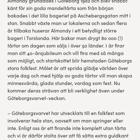
Almondy grundades i Göteborg 1982 och blev snabbt
känt för sin goda mandeltårta som från början
bakades i det lilla bageriet på Aschebergsgatan mitt i
stan. Snabbt växte man ur lokalerna och sedan flera
år tillbaka huserar Almondy i ett betydligt större
bageri i Torslanda. Här bakar man drygt 80 000 (!)
tårtor om dagen som säljs i över 50 länder. I år firar
man sitt 40-årsjubileum och vill fira med så många
som möjligt, och startskottet blir hemstaden Göteborgs
stora folkfest. Målet är att sprida glädje världen över
varje dag och med hjälp av goda tårtor vill man skapa
minnesvärda, glada stunder, vardag som fest. Nu
kommer deras strävan att bli verklighet även under
Göteborgsvarvet-veckan.
– Göteborgsvarvet har utvecklats till en folkfest som
involverar hela stan, oavsett om man springer eller
inte. Enligt oss är ett firande inte komplett utan tårta
och vi är därför stolta över att få sätta extra guldkant