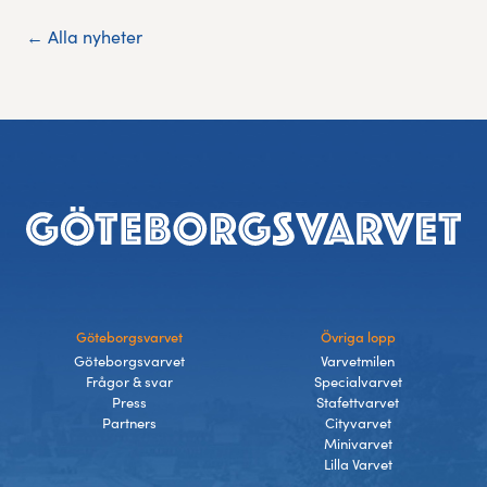
← Alla nyheter
Sidfot
Göteborgsvarvet
Övriga lopp
Göteborgsvarvet
Varvetmilen
Frågor & svar
Specialvarvet
Press
Stafettvarvet
Partners
Cityvarvet
Minivarvet
Lilla Varvet