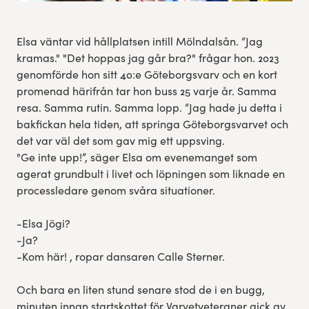
Elsa väntar vid hållplatsen intill Mölndalsån. “Jag
kramas." "Det hoppas jag går bra?" frågar hon. 2023
genomförde hon sitt 40:e Göteborgsvarv och en kort
promenad härifrån tar hon buss 25 varje år. Samma
resa. Samma rutin. Samma lopp. “Jag hade ju detta i
bakfickan hela tiden, att springa Göteborgsvarvet och
det var väl det som gav mig ett uppsving.
"Ge inte upp!”, säger Elsa om evenemanget som
agerat grundbult i livet och löpningen som liknade en
processledare genom svåra situationer.
-Elsa Jögi?
-Ja?
-Kom här! , ropar dansaren Calle Sterner.
Och bara en liten stund senare stod de i en bugg,
minuten innan startskottet för Varvetveteraner gick av