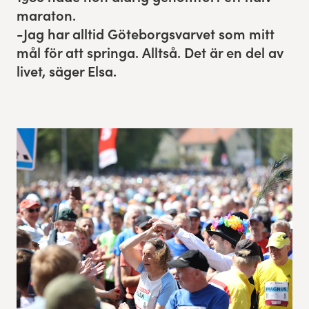
mara­ton.
Res, bo, upplev
-Jag har alltid Göteborgsvarvet som mitt
mål för att springa. Allt­så. Det är en del av
Hållbarhet
livet, säger Elsa.
Göteborgsvarvets historia
Funktionär/Volontär