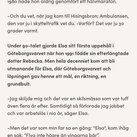
1980 hade hon aldrig genomfört ett halvmaraton.
-Och du vet, när jag kom till Hisingsbron; Ambulansen,
den var ju i skytteltrafik vet du. -Varför? Det var ju 30
grader varmt.
Under 90-talet gjorde Elsa sitt första uppehåll i
Göteborgsvarvet när hon 1991 födde sin efterlängtade
dotter Rebecka. Men hela decenniet kom att bli
utmanande för Elsa, där Göteborgsvarvet och
löpningen gav henne ett mål, en riktning, en
grundbult.
-Jag skiljde mig och det var en skilsmässa som var tuff
även flera år efter. Samtidigt så förlorade jag jobbet
och var arbetslös i nio år, säger Elsa.
-Men det var som min far sa en gång: "Elsa", kom ihåg
en sak; “Flyg inte högre än vingarna bär”.