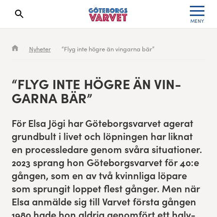
MENY
Sökresultaten dyker upp här
Kölista
Specialvarvet
Huvudpartners
Resultat 2026
Nyheter
“Flyg inte högre än vingarna bär”
Deltagarinformation
Stafettvarvet
Evenemangs- & mediepartners
Resultatarkiv
“
FLYG INTE HÖGRE ÄN VIN­
Seedningsregler
Cityvarvet
Leverantörer
Anmälan
GAR­NA BÄR”
Bana
Minivarvet
Partners Varvetveckan
För Elsa Jögi har Göte­borgsvarvet ager­at
grund­bult i livet och löp­nin­gen har lik­nat
Göteborgsvarvet Expo
Lilla Varvet
Partnerportal
en processledare genom svåra sit­u­a­tion­er.
2023
sprang hon Göte­borgsvarvet för
40
:e
Löparinspiration och träning
Varvetmilen
gån­gen, som en av två kvinnli­ga löpare
Spring för välgörenhet
som sprun­git lop­pet flest gånger. Men när
Elsa anmälde sig till Varvet första gången
Göteborgsvarvet familjeområde
1980
hade hon aldrig genomfört ett halv­