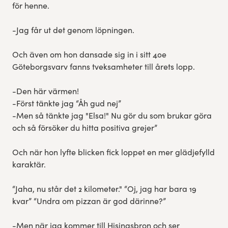
för henne.
-Jag får ut det genom löpningen.
Och även om hon dansade sig in i sitt 40e
Göteborgsvarv fanns tveksamheter till årets lopp.
-Den här värmen!
-Först tänkte jag “Åh gud nej”
-Men så tänkte jag "Elsa!" Nu gör du som brukar göra
och så försöker du hitta positiva grejer”
Och när hon lyfte blicken fick loppet en mer glädjefylld
karaktär.
“Jaha, nu står det 2 kilometer." “Oj, jag har bara 19
kvar” “Undra om pizzan är god därinne?”
-Men när jag kommer till Hisingsbron och ser