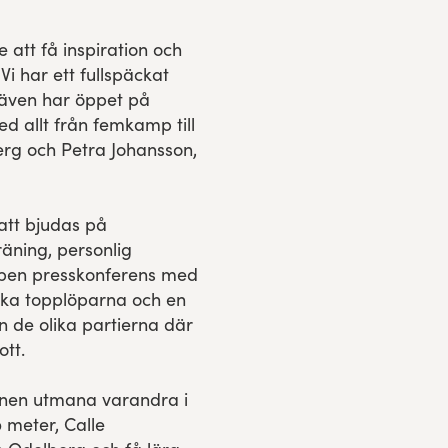
e att få inspiration och
Vi har ett fullspäckat
i även har öppet på
d allt från femkamp till
rg och Petra Johansson,
att bjudas på
räning, personlig
öppen presskonferens med
ska topplöparna och en
n de olika partierna där
ott.
nen utmana varandra i
meter, Calle