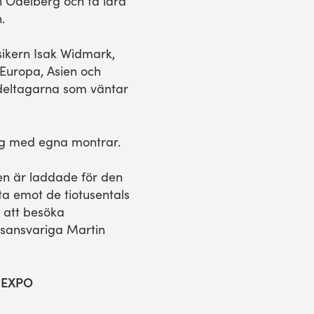
n Odelberg och få lära
.
ikern Isak Widmark,
 Europa, Asien och
 deltagarna som väntar
tag med egna montrar.
gen är laddade för den
ta emot de tiotusentals
 att besöka
sansvariga Martin
 EXPO