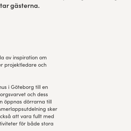
­tar gästerna.
a av inspiration om
er projektledare och
hus i Göteborg till en
borgsvarvet och dess
n öppnas dörrarna till
mmerlappsutdelning sker
ckså att vara fullt med
tiviteter för både stora