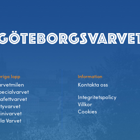
riga lopp
Information
arvetmilen
Kontakta oss
pecialvarvet
Integritetspolicy
tafettvarvet
Villkor
ityvarvet
Cookies
inivarvet
lla Varvet