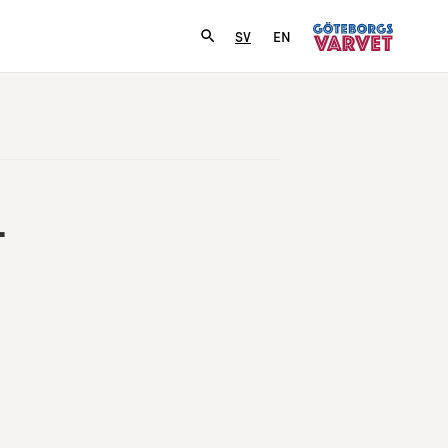
SV
EN
­