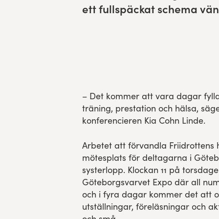
ett full­späck­at schema vän
Res, bo, upplev
Hållbarhet
Göteborgsvarvets historia
Funktionär/Volontär
– Det kommer att vara dagar fylld
träning, prestation och hälsa, säg
konferencieren Kia Cohn Linde.
Arbetet att förvandla Friidrottens 
mötesplats för deltagarna i Göte
systerlopp. Klockan 11 på torsdage
Göteborgsvarvet Expo där all nu
och i fyra dagar kommer det att o
utställningar, föreläsningar och ak
och små.