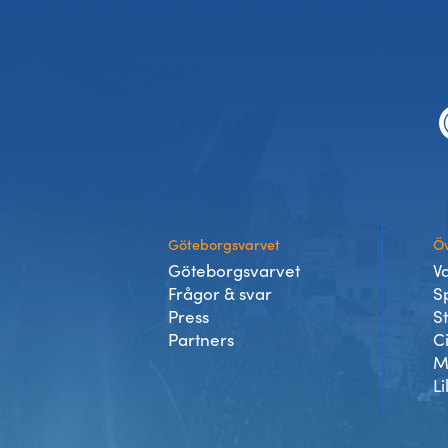
Sidfot
Göteborgsvarvet
Öv
Göteborgsvarvet
V
Frågor & svar
S
Press
S
Partners
C
M
Li