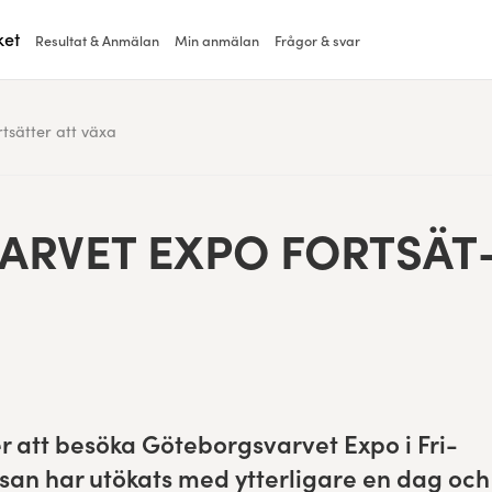
ket
Resultat & Anmälan
Min anmälan
Frågor & svar
tsätter att växa
ARVET EXPO FORT­SÄT
r att besö­ka Göte­borgsvarvet Expo i Fri­
s­san har utökats med ytterli­gare en dag och