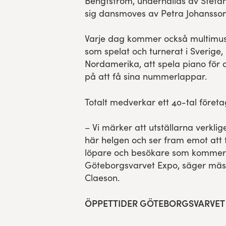
Bengtström, underhållas av Stefa
sig dansmoves av Petra Johansson
Varje dag kommer också multimus
som spelat och turnerat i Sverige,
Nordamerika, att spela piano för
på att få sina nummerlappar.
Totalt medverkar ett 40-tal före
– Vi märker att utställarna verkli
här helgen och ser fram emot att 
löpare och besökare som kommer
Göteborgsvarvet Expo, säger mäs
Claeson.
ÖPPETTIDER GÖTEBORGSVARVET