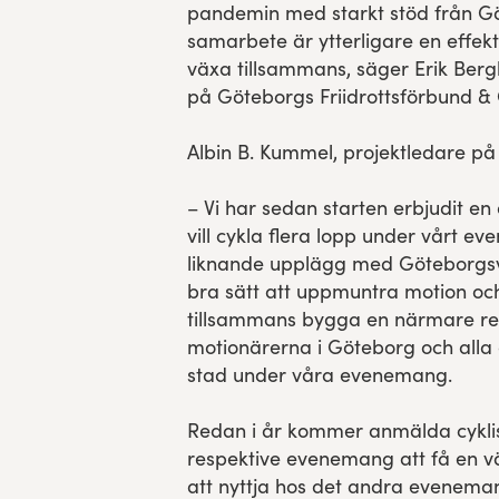
pandemin med starkt stöd från Gö
samarbete är ytterligare en effek
växa tillsammans, säger Erik Ber
på Göteborgs Friidrottsförbund &
Albin B. Kummel, projektledare på
– Vi har sedan starten erbjudit e
vill cykla flera lopp under vårt e
liknande upplägg med Göteborgsv
bra sätt att uppmuntra motion oc
tillsammans bygga en närmare re
motionärerna i Göteborg och alla
stad under våra evenemang.
Redan i år kommer anmälda cyklist
respektive evenemang att få en v
att nyttja hos det andra evenema