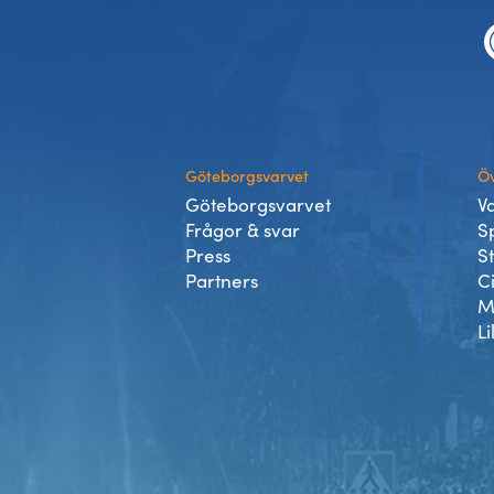
Göteborgsvarvet
Öv
Göteborgsvarvet
V
Frågor & svar
S
Press
S
Partners
C
M
Li