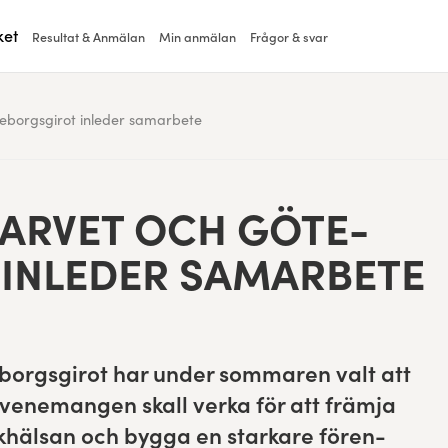
ket
Resultat & Anmälan
Min anmälan
Frågor & svar
eborgsgirot inleder samarbete
ARVET OCH GÖTE­
 INLED­ER SAMARBETE
borgs­girot har under som­maren valt att
ven­e­man­gen skall ver­ka för att främ­ja
olkhäl­san och byg­ga en starkare fören­