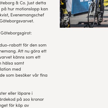
teborg & Co. Just detta
t på hur motionslopp kan
gkvist, Evenemangschef
 Göteborgsvarvet.
 Göteborgsgirot:
n duo-rabatt för den som
venemang. Att nu göra ett
arvet känns som ett
h hälsa samt
lation med
 de som besöker vår fina
er eller löpare i
ärdekod på 200 kronor
nget för köp av