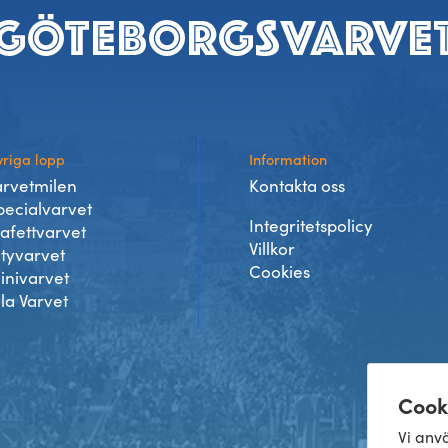
riga lopp
Information
arvetmilen
Kontakta oss
pecialvarvet
Integritetspolicy
tafettvarvet
Villkor
ityvarvet
Cookies
inivarvet
lla Varvet
Cook
Vi anvä