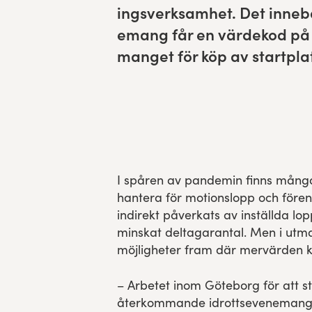
ingsverk­samhet. Det innebär 
Res, bo, upplev
e­mang får en värdekod p
manget för köp av startpla
Hållbarhet
Göteborgsvarvets historia
Funktionär/Volontär
I spåren av pandemin finns mång
hantera för motionslopp och fören
indirekt påverkats av inställda lopp
minskat deltagarantal. Men i utm
möjligheter fram där mervärden 
– Arbetet inom Göteborg för att st
återkommande idrottsevenemang 