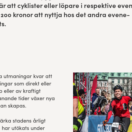
att cyk­lis­ter eller löpare i respek­tive eve
å
200
kro­nor att nyt­t­ja hos det andra even­e­
ts.
a utmaningar kvar att
ingar som direkt eller
 eller av kraftigt
anande tider växer nya
kan skapas.
ärka stadens årligt
har utökats under