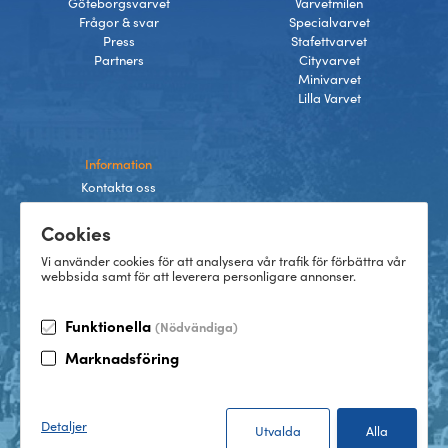
Göteborgsvarvet
Varvetmilen
Frågor & svar
Specialvarvet
Press
Stafettvarvet
Partners
Cityvarvet
Minivarvet
Lilla Varvet
Information
Kontakta oss
Integritetspolicy
Cookies
Villkor
Cookies
Vi använder cookies för att analysera vår trafik för förbättra vår
webbsida samt för att leverera personligare annonser.
Funktionella
(Nödvändiga)
TikTok
Marknadsföring
Instagram
Facebook
LinkedIn
©
2026
Göteborgsvarvet
Detaljer