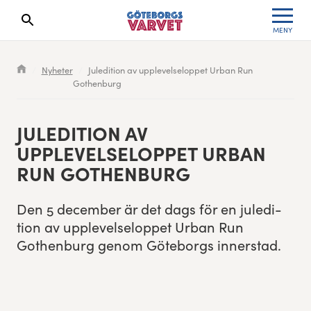
MENY
Sökresultaten dyker upp här
Kölista
Specialvarvet
Huvudpartners
Resultat 2026
Nyheter
Juledition av upplevelseloppet Urban Run
Gothenburg
Deltagarinformation
Stafettvarvet
Evenemangs- & mediepartners
Resultatarkiv
Seedningsregler
Cityvarvet
Leverantörer
Anmälan
JULEDI­TION AV
UPPLEVELSELOP­PET URBAN
Bana
Minivarvet
Partners Varvetveckan
RUN GOTHENBURG
Göteborgsvarvet Expo
Lilla Varvet
Partnerportal
Den
5
decem­ber är det dags för en juledi­
tion av upplevelselop­pet Urban Run
Löparinspiration och träning
Varvetmilen
Gothen­burg genom Göte­borgs innerstad.
Spring för välgörenhet
Göteborgsvarvet familjeområde