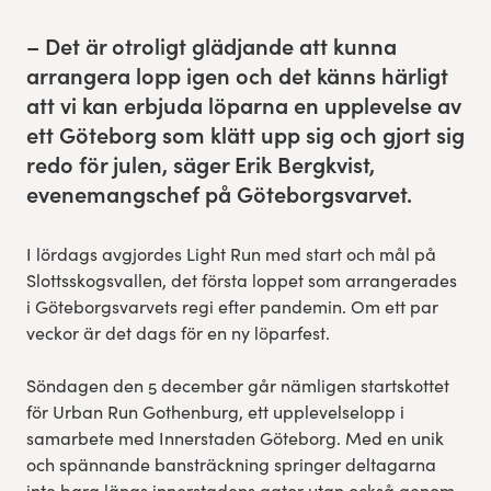
Res, bo, upplev
– Det är otroligt glädjande att kunna
arrangera lopp igen och det känns härligt
Hållbarhet
att vi kan erbjuda löparna en upplevelse av
ett Göteborg som klätt upp sig och gjort sig
Göteborgsvarvets historia
redo för julen, säger Erik Bergkvist,
evenemangschef på Göteborgsvarvet.
Funktionär/Volontär
I lördags avgjordes Light Run med start och mål på
Slottsskogsvallen, det första loppet som arrangerades
i Göteborgsvarvets regi efter pandemin. Om ett par
veckor är det dags för en ny löparfest.
Söndagen den 5 december går nämligen startskottet
för Urban Run Gothenburg, ett upplevelselopp i
samarbete med Innerstaden Göteborg. Med en unik
och spännande bansträckning springer deltagarna
inte bara längs innerstadens gator utan också genom