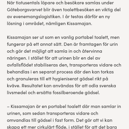
När tiotusentals löpare och besökare samlas under
Göteborgsvarvet blir även toalettbesöken en viktig del
av evenemangslogistiken. I år testas därför en ny
lösning i området, nämligen Kissamajan.
Kissamajan ser ut som en vanlig portabel toalett, men
fungerar på ett annat sätt. Den är framtagen för urin
och gör det möjligt att samla in och återvinna
näringen. I stället för att urinen blir en del av
avfallsflödet stabiliseras den, transporteras vidare och
behandlas i en separat process där den kan torkas
och granuleras till ett hygieniserat gödsel rikt på
kväve. Resultatet kan användas för att odla svenska
livsmedel och ersätta fossilberoende gödsel.
– Kissamajan är en portabel toalett där man samlar in
urinen, som sedan transporteras vidare och
omvandlas till gödsel i fast form. Det gör att vi kan
skapa ett mer cirkulärt flöde, i stället för att det bara