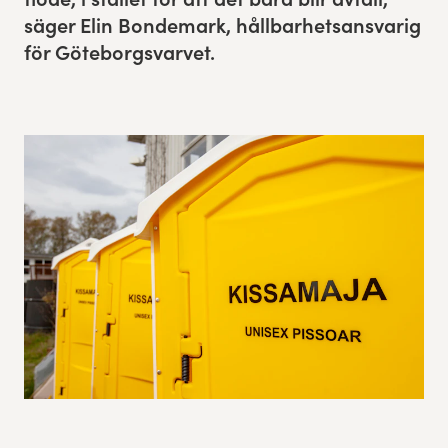
säger Elin Bon­de­mark, håll­barhet­sans­varig
Res, bo, upplev
för Göteborgsvarvet.
Hållbarhet
Göteborgsvarvets historia
Funktionär/Volontär