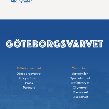
← Alla nyheter
Sidfot
Göteborgsvarvet
Övriga lopp
Göteborgsvarvet
Varvetmilen
Frågor & svar
Specialvarvet
Press
Stafettvarvet
Partners
Cityvarvet
Minivarvet
Lilla Varvet