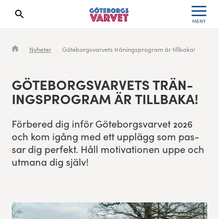
MENY
Sökresultaten dyker upp här
Kölista
Specialvarvet
Huvudpartners
Resultat 2026
Nyheter
Göteborgsvarvets träningsprogram är tillbaka!
Deltagarinformation
Stafettvarvet
Evenemangs- & mediepartners
Resultatarkiv
GÖTE­BORGSVARVETS TRÄN­
Seedningsregler
Cityvarvet
Leverantörer
Anmälan
ING­SPRO­GRAM ÄR TILLBAKA!
Bana
Minivarvet
Partners Varvetveckan
För­bered dig inför Göte­borgsvarvet
2026
och kom igång med ett upplägg som pas­
Göteborgsvarvet Expo
Lilla Varvet
Partnerportal
sar dig per­fekt. Håll moti­va­tio­nen uppe och
utmana dig själv!
Löparinspiration och träning
Varvetmilen
Spring för välgörenhet
Göteborgsvarvet familjeområde