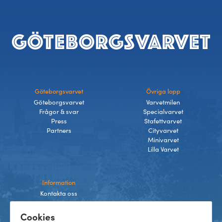
Sidfot
Göteborgsvarvet
Övriga lopp
Göteborgsvarvet
Varvetmilen
Frågor & svar
Specialvarvet
Press
Stafettvarvet
Partners
Cityvarvet
Minivarvet
Lilla Varvet
Information
Kontakta oss
Integritetspolicy
Cookies
Villkor