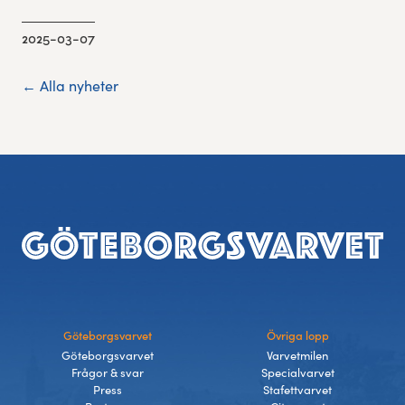
2025-03-07
← Alla nyheter
Sidfot
Göteborgsvarvet
Övriga lopp
Göteborgsvarvet
Varvetmilen
Frågor & svar
Specialvarvet
Press
Stafettvarvet