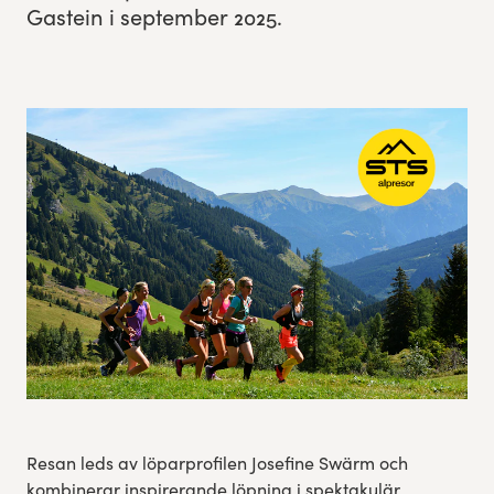
Gastein i sep­tem­ber
2025
.
Res, bo, upplev
Hållbarhet
Göteborgsvarvets historia
Funktionär/Volontär
Resan leds av löparprofilen Josefine Swärm och
kombinerar inspirerande löpning i spektakulär