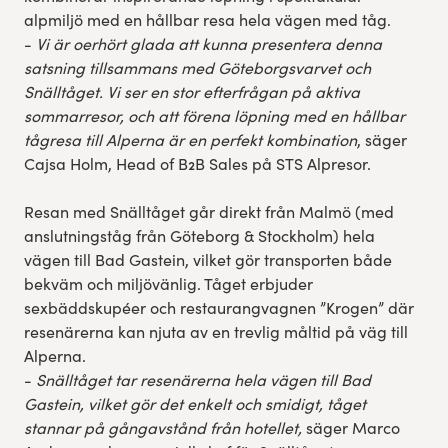
alpmiljö med en hållbar resa hela vägen med tåg.
-
Vi är oerhört glada att kunna presentera denna
satsning tillsammans med Göteborgsvarvet och
Snälltåget. Vi ser en stor efterfrågan på aktiva
sommarresor, och att förena löpning med en hållbar
tågresa till Alperna är en perfekt kombination
, säger
Cajsa Holm, Head of B2B Sales på STS Alpresor.
Resan med Snälltåget går direkt från Malmö (med
anslutningståg från Göteborg & Stockholm) hela
vägen till Bad Gastein, vilket gör transporten både
bekväm och miljövänlig. Tåget erbjuder
sexbäddskupéer och restaurangvagnen ”Krogen” där
resenärerna kan njuta av en trevlig måltid på väg till
Alperna.
-
Snälltåget tar resenärerna hela vägen till Bad
Gastein, vilket gör det enkelt och smidigt, tåget
stannar på gångavstånd från hotellet,
säger Marco