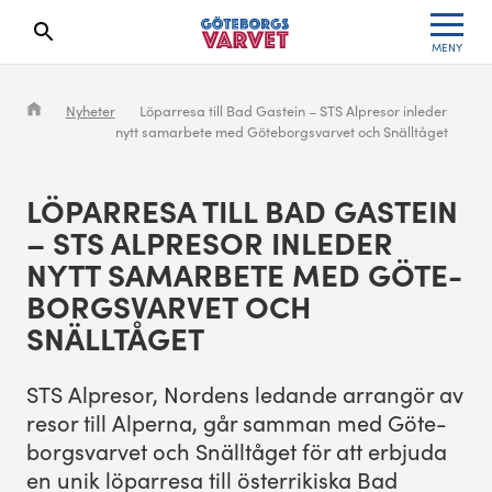
MENY
Sökresultaten dyker upp här
Kölista
Specialvarvet
Huvudpartners
Resultat 2026
Nyheter
Löparresa till Bad Gastein – STS Alpresor inleder
nytt samarbete med Göteborgsvarvet och Snälltåget
Deltagarinformation
Stafettvarvet
Evenemangs- & mediepartners
Resultatarkiv
Seedningsregler
Cityvarvet
Leverantörer
Anmälan
LÖPAR­RESA TILL BAD GASTEIN
–
STS
ALPRE­SOR INLED­ER
Bana
Minivarvet
Partners Varvetveckan
NYTT SAMAR­BETE MED GÖTE­
BORGSVARVET OCH
Göteborgsvarvet Expo
Lilla Varvet
Partnerportal
SNÄLLTÅGET
Löparinspiration och träning
Varvetmilen
STS
Alpre­sor, Nor­dens ledande arrangör av
resor till Alper­na, går sam­man med Göte­
Spring för välgörenhet
borgsvarvet och Snälltåget för att erb­ju­da
Göteborgsvarvet familjeområde
en unik löpar­resa till öster­rikiska Bad