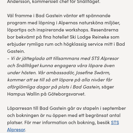
Andersson, kommersiell chef för Snälltåget.
Väl framme i Bad Gastein väntar ett spännande
program med löpning i Alpernas natursköna miljöer,
löpartips och inspirerande workshops. Resenärerna
bor bekvämt på fina hotellet Ski Lodge Reineke som
erbjuder rymliga rum och högklassig service mitt i Bad
Gastein.
-
Vi är jätteglada att tillsammans med STS Alpresor
och Snälltåget kunna engagera våra löpare även
under hösten. Vår ambassadör
, Josefine Swärm,
kommer att se till så att löpare på alla nivåer får
oförglömliga dagar på plats i Bad Gastein,
säger
Hampus Wallin på Göteborgsvarvet.
Löparresan till Bad Gastein går av stapeln i september
och bokningen är nu öppen med ett begränsat antal
platser. För mer information och bokning, besök
STS
Alpresor
.