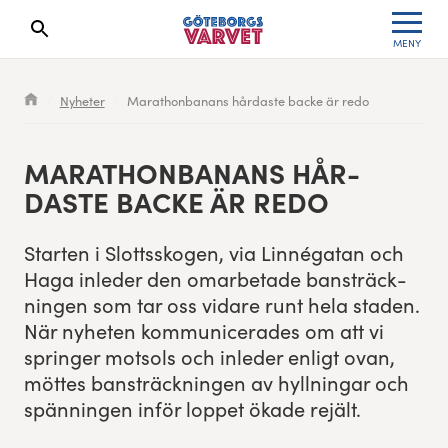
MENY
Sökresultaten dyker upp här
Kölista
Specialvarvet
Huvudpartners
Resultat 2026
Nyheter
Marathonbanans hårdaste backe är redo
Deltagarinformation
Stafettvarvet
Evenemangs- & mediepartners
Resultatarkiv
MARATHON­BANANS HÅR­
Seedningsregler
Cityvarvet
Leverantörer
Anmälan
DASTE BACKE ÄR REDO
Bana
Minivarvet
Partners Varvetveckan
Starten i Slottssko­gen, via Lin­né­gatan och
Haga inled­er den omar­be­tade bansträck­
Göteborgsvarvet Expo
Lilla Varvet
Partnerportal
nin­gen som tar oss vidare runt hela staden.
När nyheten kom­mu­nicer­ades om att vi
Löparinspiration och träning
Varvetmilen
springer mot­sols och inled­er enligt ovan,
möttes bansträck­nin­gen av hyll­ningar och
Spring för välgörenhet
spän­nin­gen inför lop­pet ökade rejält.
Göteborgsvarvet familjeområde