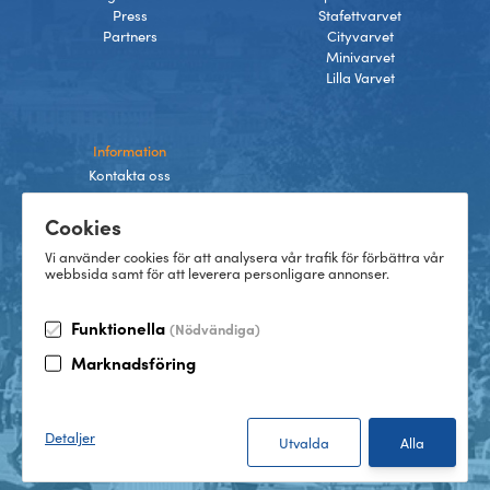
Press
Stafettvarvet
Partners
Cityvarvet
Minivarvet
Lilla Varvet
Information
Kontakta oss
Integritetspolicy
Cookies
Villkor
Cookies
Vi använder cookies för att analysera vår trafik för förbättra vår
webbsida samt för att leverera personligare annonser.
Funktionella
(Nödvändiga)
TikTok
Marknadsföring
Instagram
Facebook
LinkedIn
©
2026
Göteborgsvarvet
Detaljer