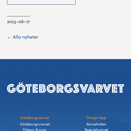
2023-08-17
← Alla nyheter
Sidfot
Göteborgsvarvet
Övriga lopp
Göteborgsvarvet
Varvetmilen
Frågor & svar
Specialvarvet